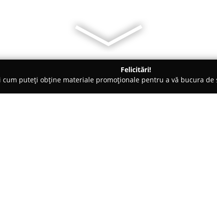
Felicitări!
ți cum puteți obține materiale promoționale pentru a vă bucura d
uri de Joacă - Baia Sprie
Maya's Events
Despre companie:
Maya's Events, localizată în or
distinge ca o locație remarcab
deosebit. Această sală de eveni
ridicat de rafinament și calitat
Arată mai multe >>