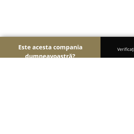
Este acesta compania
Verifica
dumneavoastră?
Şoimii Divertismentului
Evenimente, Dansuri, Loc
Maya's Events