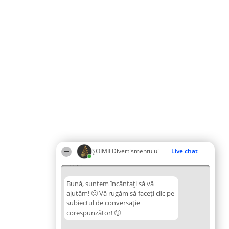
ŞOIMII Divertismentului
Live chat
12:07
Bună, suntem încântați să vă
ajutăm! 🙂 Vă rugăm să faceți clic pe
subiectul de conversație
corespunzător! 🙂