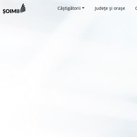
Câștigătorii
Județe și orașe