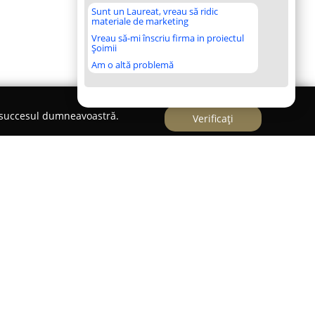
Sunt un Laureat, vreau să ridic
materiale de marketing
Vreau să-mi înscriu firma in proiectul
Șoimii
Am o altă problemă
e succesul dumneavoastră.
Verificați
așul Baia Sprie pe strada George Coșbuc Nr. 66, se
ilă dedicată organizării de evenimente cu impact
mente de elită este apreciată pentru nivelul
ea superioară a serviciilor oferite, având