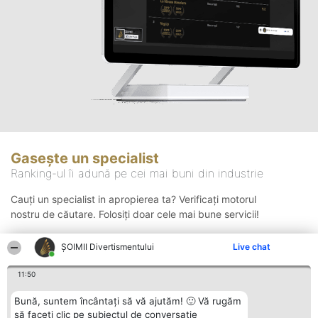
Gasește un specialist
Ranking-ul îi adună pe cei mai buni din industrie
Cauți un specialist in apropierea ta? Verificați motorul
nostru de căutare. Folosiți doar cele mai bune servicii!
ŞOIMII Divertismentului
Live chat
Căutare
11:50
Bună, suntem încântați să vă ajutăm! 🙂 Vă rugăm
să faceți clic pe subiectul de conversație