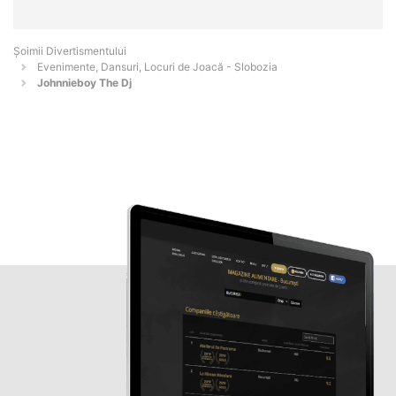
Şoimii Divertismentului
Evenimente, Dansuri, Locuri de Joacă - Slobozia
Johnnieboy The Dj