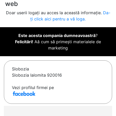
web
Doar userii logați au acces la această informație.
Da-
ți click aici pentru a vă loga.
Este acesta compania dumneavoastră
?
Felicitări!
Aă cum să primești materialele de
marketing
Slobozia
Slobozia Ialomita 920016
Vezi profilul firmei pe