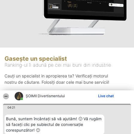
Gasește un specialist
Ranking-ul îi adună pe cei mai buni din industrie
Cauți un specialist in apropierea ta? Verificați motorul
nostru de căutare. Folosiți doar cele mai bune servicii!
ŞOIMII Divertismentului
Live chat
Căutare
04:21
Bună, suntem încântați să vă ajutăm! 🙂 Vă rugăm
să faceți clic pe subiectul de conversație
corespunzător! 🙂