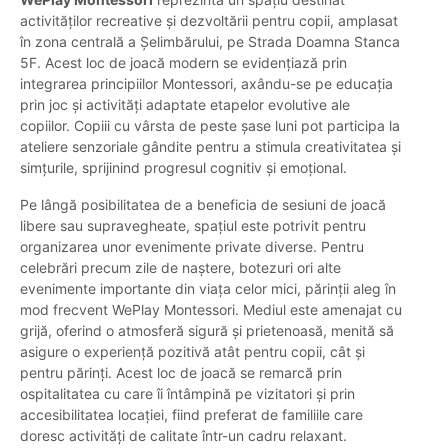
activităților recreative și dezvoltării pentru copii, amplasat
în zona centrală a Șelimbărului, pe Strada Doamna Stanca
5F. Acest loc de joacă modern se evidențiază prin
integrarea principiilor Montessori, axându-se pe educația
prin joc și activități adaptate etapelor evolutive ale
copiilor. Copiii cu vârsta de peste șase luni pot participa la
ateliere senzoriale gândite pentru a stimula creativitatea și
simțurile, sprijinind progresul cognitiv și emoțional.
Pe lângă posibilitatea de a beneficia de sesiuni de joacă
libere sau supravegheate, spațiul este potrivit pentru
organizarea unor evenimente private diverse. Pentru
celebrări precum zile de naștere, botezuri ori alte
evenimente importante din viața celor mici, părinții aleg în
mod frecvent WePlay Montessori. Mediul este amenajat cu
grijă, oferind o atmosferă sigură și prietenoasă, menită să
asigure o experiență pozitivă atât pentru copii, cât și
pentru părinți. Acest loc de joacă se remarcă prin
ospitalitatea cu care îi întâmpină pe vizitatori și prin
accesibilitatea locației, fiind preferat de familiile care
doresc activități de calitate într-un cadru relaxant.