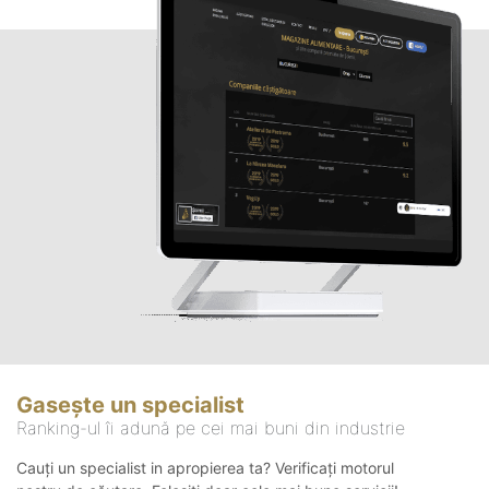
Gasește un specialist
Ranking-ul îi adună pe cei mai buni din industrie
Cauți un specialist in apropierea ta? Verificați motorul