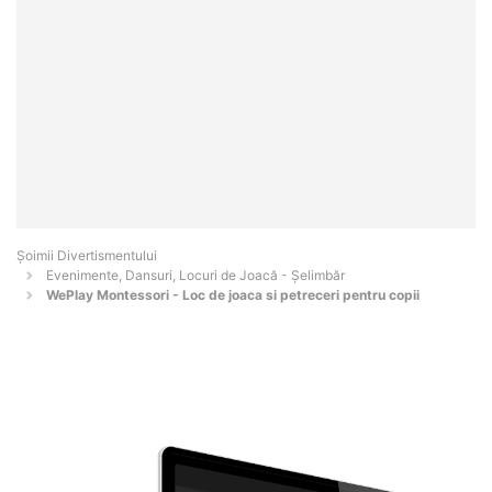
Şoimii Divertismentului
Evenimente, Dansuri, Locuri de Joacă - Şelimbăr
WePlay Montessori - Loc de joaca si petreceri pentru copii