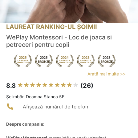
LAUREAT RANKING-UL ȘOIMII
WePlay Montessori - Loc de joaca si
petreceri pentru copii
Arată mai multe >>
8.8
(26)
Şelimbăr, Doamna Stanca 5F
Afișează numărul de telefon
Despre companie:
WePlay Montessori
reprezintă un spațiu destinat