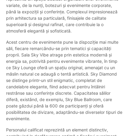
variate, de la nunți, botezuri și evenimente corporate,
până la expoziții și conferințe. Complexul impresionează
prin arhitectura sa particulară, finisajele de calitate
superioară și designul rafinat, care contribuie la o
atmosferă elegantă și sofisticată.
Acest centru de evenimente pune la dispoziție mai multe
săli, fiecare remarcându-se prin tematici și capacități
proprii. Sala Sky Vibe atrage prin estetica modernă și
energia sa, potrivită pentru evenimente vibrante, în timp
ce Sky Lounge oferă un spațiu original, amenajat cu un
măslin natural ce adaugă o tentă artistică. Sky Diamond
se distinge printr-un stil enigmatic, completat de
candelabre elegante, fiind adecvat pentru întâlniri
restrânse sau conferințe discrete. Capacitatea sălilor
diferă, existând, de exemplu, Sky Blue Ballroom, care
poate găzdui până la 600 de participanți și oferă
posibilitatea de divizare, adaptându-se diverselor tipuri de
evenimente.
Personalul calificat reprezintă un element distinctiv,