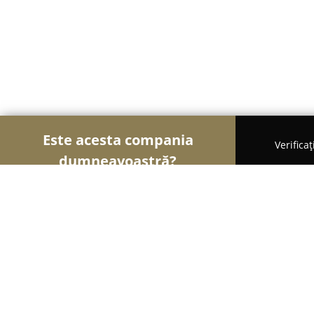
Este acesta compania
Verifica
dumneavoastră?
Şoimii Divertismentului
Evenimente, Dansuri, Lo
Studio Creativ