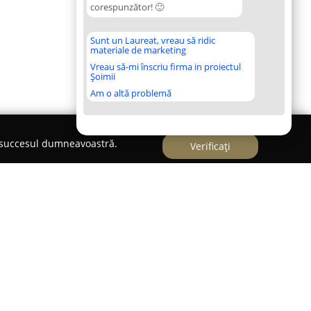
corespunzător! 🙂
Sunt un Laureat, vreau să ridic
materiale de marketing
Vreau să-mi înscriu firma in proiectul
Șoimii
Am o altă problemă
e succesul dumneavoastră.
Verificați
un centru focalizat pe educație artistică și
 centrul Bucureștiului, pe Bulevardul Ferdinand,