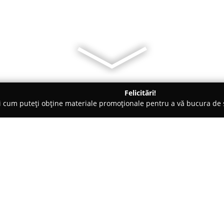
Felicitări!
ți cum puteți obține materiale promoționale pentru a vă bucura d
curi de Joacă - Bucureşti
Studio Creativ
Despre companie:
Studio Creativ
funcționează ca 
divertisment, fiind amplasat în