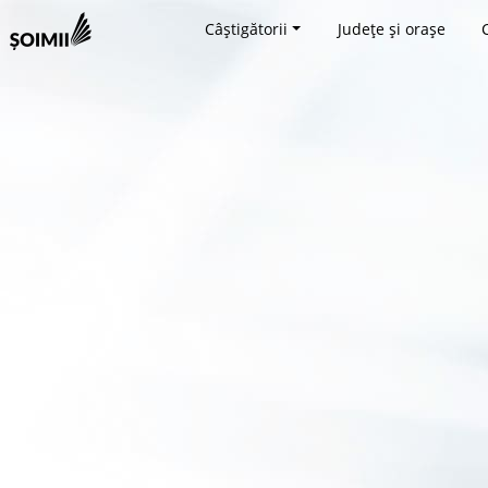
Câștigătorii
Județe și orașe