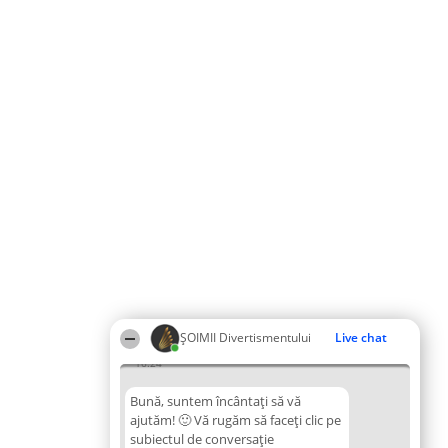
ŞOIMII Divertismentului
Live chat
16:24
Bună, suntem încântați să vă
ajutăm! 🙂 Vă rugăm să faceți clic pe
subiectul de conversație