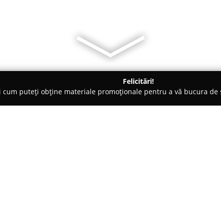
Felicitări!
ți cum puteți obține materiale promoționale pentru a vă bucura d
curi de Joacă - Santana
MauRan Events
Despre companie:
Divine Events
, situată în loca
remarcă drept un spațiu moder
neuitat în județul Arad. Ampla