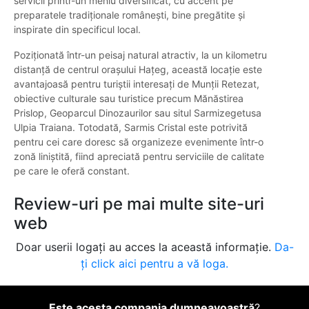
servicii printr-un meniu diversificat, cu accent pe
preparatele tradiționale românești, bine pregătite și
inspirate din specificul local.
Poziționată într-un peisaj natural atractiv, la un kilometru
distanță de centrul orașului Hațeg, această locație este
avantajoasă pentru turiștii interesați de Munții Retezat,
obiective culturale sau turistice precum Mănăstirea
Prislop, Geoparcul Dinozaurilor sau situl Sarmizegetusa
Ulpia Traiana. Totodată, Sarmis Cristal este potrivită
pentru cei care doresc să organizeze evenimente într-o
zonă liniștită, fiind apreciată pentru serviciile de calitate
pe care le oferă constant.
Review-uri pe mai multe site-uri
web
Doar userii logați au acces la această informație.
Da-
ți click aici pentru a vă loga.
Este acesta compania dumneavoastră
?