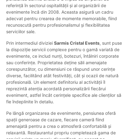
referință în sectorul ospitalității și al organizării de
evenimente încă din 2008. Aceasta asigură un cadru
adecvat pentru crearea de momente memorabile, fiind
recunoscută pentru profesionalismul și flexibilitatea
serviciilor sale.
Prin intermediul diviziei
Sarmis Cristal Events
, sunt puse
la dispoziție servicii complexe pentru o gamă variată de
evenimente, ce includ nunți, botezuri, întâlniri corporate
sau conferințe. Proprietatea deține săli amenajate
corespunzător, cu dimensiuni ce răspund unor cerințe
diverse, facilitând atât festivități, cât și ocazii de natură
profesională. Un element definitoriu al activității îl
reprezintă atenția acordată personalizării fiecărui
eveniment, astfel încât cerințele specifice ale clienților să
fie îndeplinite în detaliu.
Pe lângă organizarea de evenimente, pensiunea oferă
spații generoase de cazare, fiecare cameră fiind
amenajată pentru a crea o atmosferă confortabilă și
relaxantă. Restaurantul propriu completează gama de