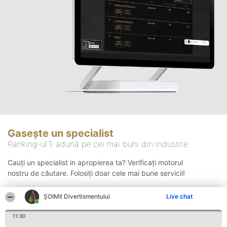
Gasește un specialist
Ranking-ul îi adună pe cei mai buni din industrie
Cauți un specialist in apropierea ta? Verificați motorul
nostru de căutare. Folosiți doar cele mai bune servicii!
ŞOIMII Divertismentului
Live chat
Căutare
11:30