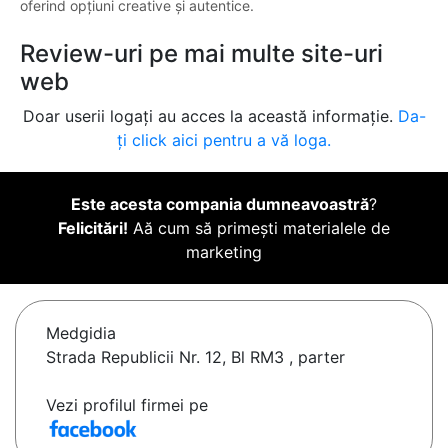
oferind opțiuni creative și autentice.
Review-uri pe mai multe site-uri
web
Doar userii logați au acces la această informație.
Da-
ți click aici pentru a vă loga.
Este acesta compania dumneavoastră
?
Felicitări!
Aă cum să primești materialele de
marketing
Medgidia
Strada Republicii Nr. 12, Bl RM3 , parter
Vezi profilul firmei pe