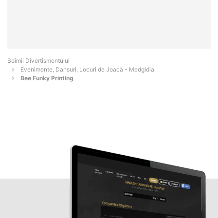
Şoimii Divertismentului
Evenimente, Dansuri, Locuri de Joacă - Medgidia
Bee Funky Printing