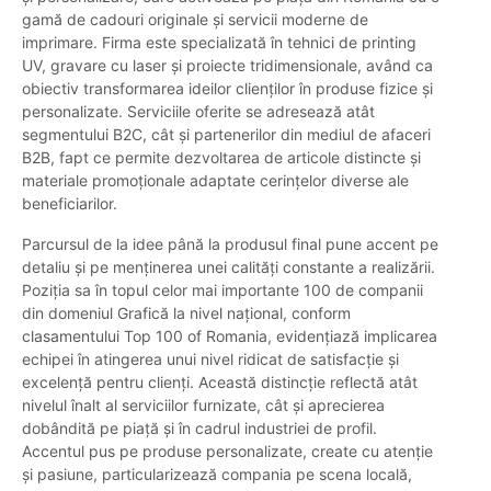
gamă de cadouri originale și servicii moderne de
imprimare. Firma este specializată în tehnici de printing
UV, gravare cu laser și proiecte tridimensionale, având ca
obiectiv transformarea ideilor clienților în produse fizice și
personalizate. Serviciile oferite se adresează atât
segmentului B2C, cât și partenerilor din mediul de afaceri
B2B, fapt ce permite dezvoltarea de articole distincte și
materiale promoționale adaptate cerințelor diverse ale
beneficiarilor.
Parcursul de la idee până la produsul final pune accent pe
detaliu și pe menținerea unei calități constante a realizării.
Poziția sa în topul celor mai importante 100 de companii
din domeniul Grafică la nivel național, conform
clasamentului Top 100 of Romania, evidențiază implicarea
echipei în atingerea unui nivel ridicat de satisfacție și
excelență pentru clienți. Această distincție reflectă atât
nivelul înalt al serviciilor furnizate, cât și aprecierea
dobândită pe piață și în cadrul industriei de profil.
Accentul pus pe produse personalizate, create cu atenție
și pasiune, particularizează compania pe scena locală,