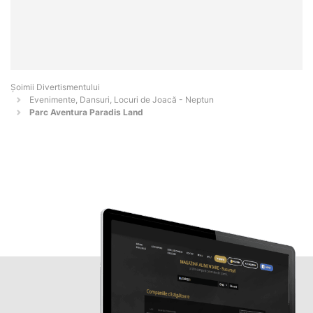
Şoimii Divertismentului
Evenimente, Dansuri, Locuri de Joacă - Neptun
Parc Aventura Paradis Land