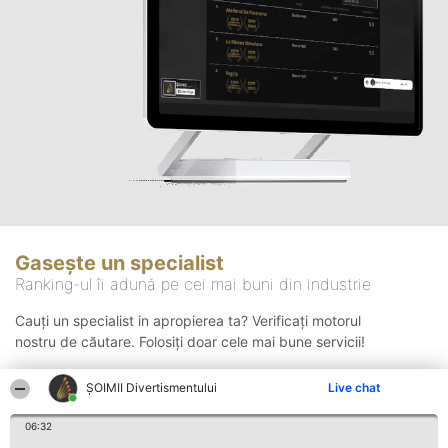
Gasește un specialist
Ranking-ul îi adună pe cei mai buni din industrie
Cauți un specialist in apropierea ta? Verificați motorul
nostru de căutare. Folosiți doar cele mai bune servicii!
ŞOIMII Divertismentului
Live chat
Căutare
06:32