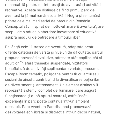
remarcabilă pentru cei interesați de aventură și activități
recreative. Acesta se distinge ca fiind primul parc de
aventură la țărmul românesc al Mării Negre și se numără
printre cele mai mari astfel de parcuri din România.
Conceptul său, inspirat de motto-ul „mare & aventura”, are
scopul de a aduce o abordare inovatoare și educativă
asupra modului de petrecere a timpului liber.
Pe lângă cele 11 trasee de aventură, adaptate pentru
diferite categorii de vârstă și niveluri de dificultate, parcul
propune provocări evolutive, adresate atât copiilor, cât și
adulților. În afara traseelor suspendate, vizitatorii
beneficiază de activități suplimentare variate, precum un
Escape Room tematic, poligoane pentru tir cu arcul sau
sesiuni de airsoft, contribuind la diversificarea opțiunilor
de divertisment și antrenament. Un element distinctiv îl
reprezintă sistemul complet de iluminare, care asigură
funcționarea și după apusul soarelui, astfel încât
experiența în parc poate continua într-un ambient
deosebit. Parc Aventura Paradis Land promovează
dezvoltarea echilibrată și distracția într-un decor natural,