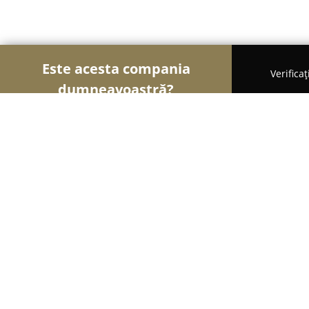
Este acesta compania
Verifica
dumneavoastră?
Şoimii Divertismentului
Evenimente, Dansuri, Lo
LaserTag WORLD & World Jump Clu
9
(333)