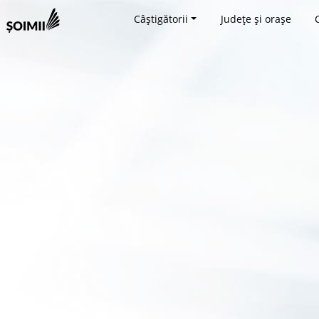
Câștigătorii
Județe și orașe