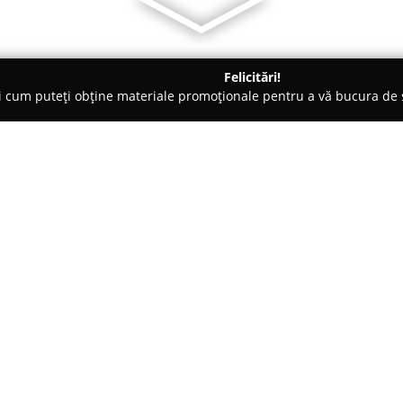
Felicitări!
ți cum puteți obține materiale promoționale pentru a vă bucura d
curi de Joacă - Cluj-Napoca
LaserTag WORLD & World Jump Cl
j
Despre companie:
LaserTag World & World Jump
de divertisment activ din Cluj-
Acest centru îmbină într-un mod
fizică, aducând împreună partic
Arată mai multe >>
Arena LaserTag se evidențiază 
potrivit pentru desfășurarea jo
promovând atât gândirea strateg