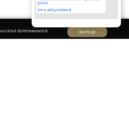
Șoimii
Am o altă problemă
e succesul dumneavoastră.
Verificați
uj
 Cluj
reprezintă o opțiune remarcabilă pe piața
Napoca, având sediul pe Strada Luncii, Nr. 19.
 distinct elemente de adrenalină și activitate
ipanți de toate vârstele. În cadrul complexului,
prin efecte vizuale și sonore care crează mediul
curilor tactice bazate pe dueluri cu lasere,
ică, cât și colaborarea în echipă.