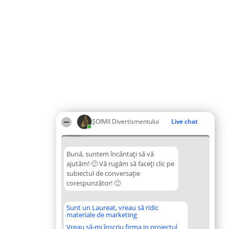
ŞOIMII Divertismentului
Live chat
08:27
Bună, suntem încântați să vă
ajutăm! 🙂 Vă rugăm să faceți clic pe
subiectul de conversație
corespunzător! 🙂
Sunt un Laureat, vreau să ridic
materiale de marketing
Vreau să-mi înscriu firma in proiectul