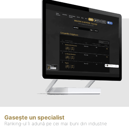
Gasește un specialist
Ranking-ul îi adună pe cei mai buni din industrie