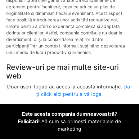
disponibilitatea unei game variate de echipamente de
agrement pentru închiriere, ceea ce aduce un plus de
originalitate și dinamism fiecărui eveniment. Acest aspect
face posibilă introducerea unor activități recreative noi,
create pentru a oferi o experiență complexă și adaptată
dorințelor clienților. Astfel, compania contribuie nu doar la
divertisment, ci și la consolidarea relațiilor dintre
participanți într-un context informal, susținând dezvoltarea
unui mediu de lucru productiv și armonios.
Review-uri pe mai multe site-uri
web
Doar userii logați au acces la această informație.
Da-
ți click aici pentru a vă loga.
Este acesta compania dumneavoastră
?
Felicitări!
Aă cum să primești materialele de
marketing