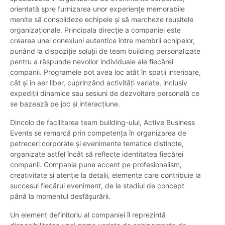
orientată spre furnizarea unor experiențe memorabile
menite să consolideze echipele și să marcheze reușitele
organizaționale. Principala direcție a companiei este
crearea unei conexiuni autentice între membrii echipelor,
punând la dispoziție soluții de team building personalizate
pentru a răspunde nevoilor individuale ale fiecărei
companii. Programele pot avea loc atât în spații interioare,
cât și în aer liber, cuprinzând activități variate, inclusiv
expediții dinamice sau sesiuni de dezvoltare personală ce
se bazează pe joc și interacțiune.
Dincolo de facilitarea team building-ului, Active Business
Events se remarcă prin competența în organizarea de
petreceri corporate și evenimente tematice distincte,
organizate astfel încât să reflecte identitatea fiecărei
companii. Compania pune accent pe profesionalism,
creativitate și atenție la detalii, elemente care contribuie la
succesul fiecărui eveniment, de la stadiul de concept
până la momentul desfășurării.
Un element definitoriu al companiei îl reprezintă