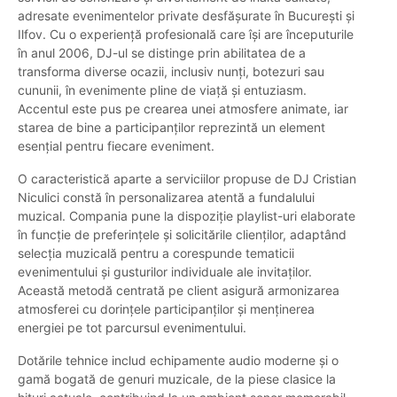
adresate evenimentelor private desfășurate în București și
Ilfov. Cu o experiență profesională care își are începuturile
în anul 2006, DJ-ul se distinge prin abilitatea de a
transforma diverse ocazii, inclusiv nunți, botezuri sau
cununii, în evenimente pline de viață și entuziasm.
Accentul este pus pe crearea unei atmosfere animate, iar
starea de bine a participanților reprezintă un element
esențial pentru fiecare eveniment.
O caracteristică aparte a serviciilor propuse de DJ Cristian
Niculici constă în personalizarea atentă a fundalului
muzical. Compania pune la dispoziție playlist-uri elaborate
în funcție de preferințele și solicitările clienților, adaptând
selecția muzicală pentru a corespunde tematicii
evenimentului și gusturilor individuale ale invitaților.
Această metodă centrată pe client asigură armonizarea
atmosferei cu dorințele participanților și menținerea
energiei pe tot parcursul evenimentului.
Dotările tehnice includ echipamente audio moderne și o
gamă bogată de genuri muzicale, de la piese clasice la