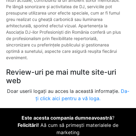
hituri actuale, contribuind la un ambient sonor memorabil.
Pe lângă sonorizare și activitatea de DJ, serviciile pot
presupune utilizarea unor efecte speciale, cum ar fi fumul
greu realizat cu gheață carbonică sau iluminarea
arhitecturală, sporind efectul vizual. Apartenența la
Asociația DJ-ilor Profesioniști din România conferă un plus
de profesionalism prin flexibilitate repertorială,
sincronizare cu preferințele publicului și gestionarea
optimă a sunetului, aspecte care asigură reușita fiecărui
eveniment.
Review-uri pe mai multe site-uri
web
Doar userii logați au acces la această informație.
Da-
ți click aici pentru a vă loga.
Este acesta compania dumneavoastră
?
Felicitări!
Aă cum să primești materialele de
marketing