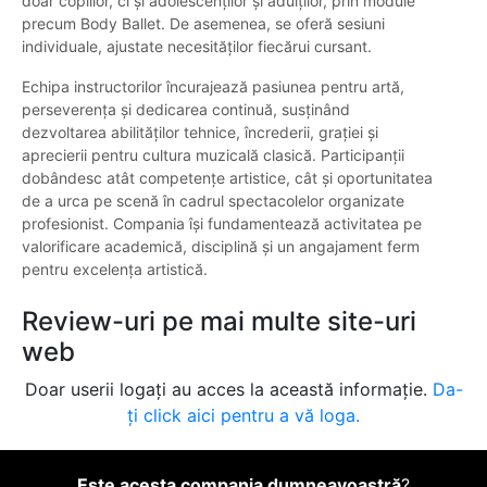
doar copiilor, ci și adolescenților și adulților, prin module
precum Body Ballet. De asemenea, se oferă sesiuni
individuale, ajustate necesităților fiecărui cursant.
Echipa instructorilor încurajează pasiunea pentru artă,
perseverența și dedicarea continuă, susținând
dezvoltarea abilităților tehnice, încrederii, grației și
aprecierii pentru cultura muzicală clasică. Participanții
dobândesc atât competențe artistice, cât și oportunitatea
de a urca pe scenă în cadrul spectacolelor organizate
profesionist. Compania își fundamentează activitatea pe
valorificare academică, disciplină și un angajament ferm
pentru excelența artistică.
Review-uri pe mai multe site-uri
web
Doar userii logați au acces la această informație.
Da-
ți click aici pentru a vă loga.
Este acesta compania dumneavoastră
?