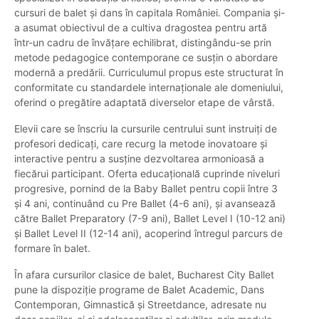
cursuri de balet și dans în capitala României. Compania și-
a asumat obiectivul de a cultiva dragostea pentru artă
într-un cadru de învățare echilibrat, distingându-se prin
metode pedagogice contemporane ce susțin o abordare
modernă a predării. Curriculumul propus este structurat în
conformitate cu standardele internaționale ale domeniului,
oferind o pregătire adaptată diverselor etape de vârstă.
Elevii care se înscriu la cursurile centrului sunt instruiți de
profesori dedicați, care recurg la metode inovatoare și
interactive pentru a susține dezvoltarea armonioasă a
fiecărui participant. Oferta educațională cuprinde niveluri
progresive, pornind de la Baby Ballet pentru copii între 3
și 4 ani, continuând cu Pre Ballet (4-6 ani), și avansează
către Ballet Preparatory (7-9 ani), Ballet Level I (10-12 ani)
și Ballet Level II (12-14 ani), acoperind întregul parcurs de
formare în balet.
În afara cursurilor clasice de balet, Bucharest City Ballet
pune la dispoziție programe de Balet Academic, Dans
Contemporan, Gimnastică și Streetdance, adresate nu