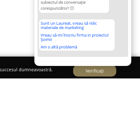
subiectul de conversație
corespunzător! 🙂
Sunt un Laureat, vreau să ridic
materiale de marketing
Vreau să-mi înscriu firma in proiectul
Șoimii
Am o altă problemă
e succesul dumneavoastră.
Verificați
rza
este cunoscută ca o destinație adresată