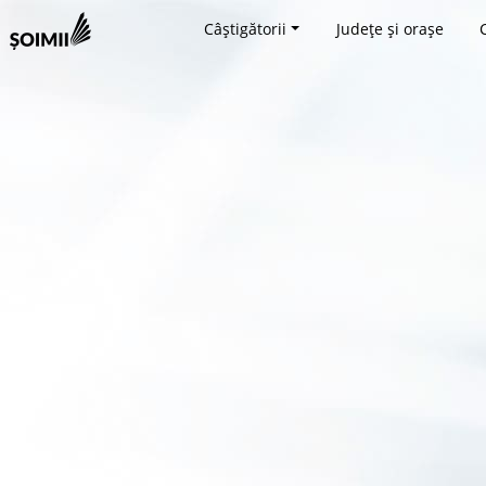
Câștigătorii
Județe și orașe