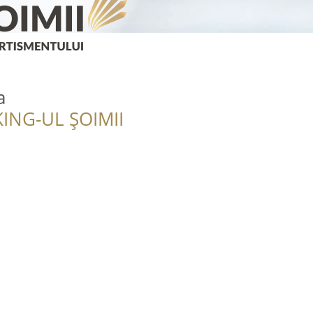
a
ING-UL ȘOIMII