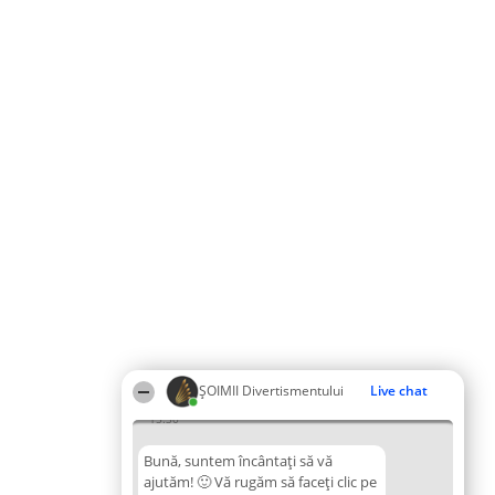
ŞOIMII Divertismentului
Live chat
15:30
Bună, suntem încântați să vă
ajutăm! 🙂 Vă rugăm să faceți clic pe