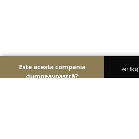
Este acesta compania
Verifica
dumneavoastră?
Şoimii Divertismentului
Evenimente, Dansuri, Lo
Caii de la Darza