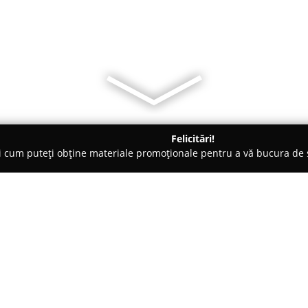
Felicitări!
ți cum puteți obține materiale promoționale pentru a vă bucura d
curi de Joacă - Crevedia
Caii de la Darza
Despre companie:
Baza de echitație
Caii de la Da