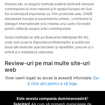
Statutul său ca singura instituție publică dedicată dansului
contemporan la nivel național și în spațiul Europei de Sud-
Est evidențiază importanța sa. Prin proiectele sale, CNDB
stimulează inovația și experimentul artistic, contribuind la
dialoguri internaționale și la crearea unui cadru favorabil
pentru reflecție asupra artei contemporane.
Sediul instituției se află pe Bulevardul Mărășești 80-82,
unde sunt puse la dispoziția profesioniștilor și publicului
două săli dedicate spectacolelor și repetițiilor, precum și o
arhivă și o mediatecă valoroase.
Review-uri pe mai multe site-uri
web
Doar userii logați au acces la această informație.
Da-
ți click aici pentru a vă loga.
Este acesta compania dumneavoastră
?
Felicitări!
Aă cum să primești materialele de