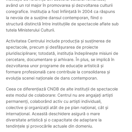
având un rol major în promovarea și dezvoltarea culturii
coregrafice. Instituția a fost înființată în 2004 ca răspuns
la nevoia de a susține dansul contemporan, fiind o
structură distinctă între instituțiile de spectacole aflate sub
tutela Ministerului Culturii.
Activitatea Centrului include producția și susținerea de
spectacole, precum și desfășurarea de proiecte
pluridisciplinare; totodată, instituția îndeplinește misiuni de
cercetare, documentare și arhivare. În plus, se implică în
dezvoltarea unor programe de educație artistică și
formare profesională care contribuie la consolidarea și
evoluția scenei naționale de dans contemporan.
Ceea ce diferențiază CNDB de alte instituții de spectacole
este modul de colaborare: Centrul nu are angajați artiști
permanenți, colaborând activ cu artiști individuali,
colective și organizații atât de pe plan național, cât și
internațional. Această deschidere asigură o mare
diversitate artistică și o capacitate de adaptare la
tendințele și provocările actuale din domeniu.