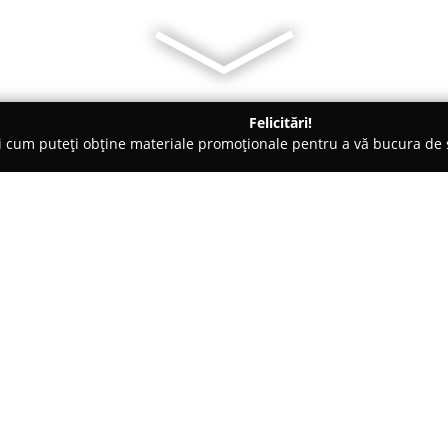
Felicitări!
ți cum puteți obține materiale promoționale pentru a vă bucura d
curi de Joacă - Bucureşti
COBO Dance Center
Despre companie:
Cobo Dance Center
redefineșt
unei game variate de stiluri, de
dansului contemporan. Indiferen
că aceștia fac primii pași sau u
Arată mai multe >>
modern localizat în București g