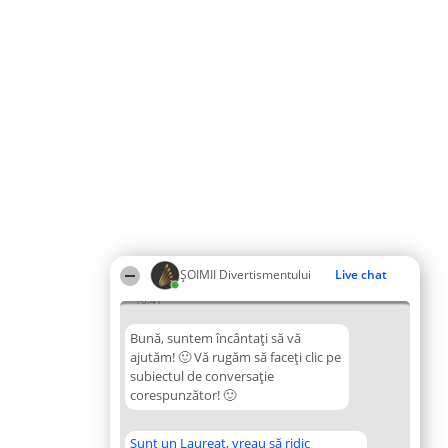
ŞOIMII Divertismentului
Live chat
16:41
Bună, suntem încântați să vă
ajutăm! 🙂 Vă rugăm să faceți clic pe
subiectul de conversație
corespunzător! 🙂
Sunt un Laureat, vreau să ridic