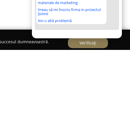
materiale de marketing
Vreau să-mi înscriu firma in proiectul
Șoimii
Am o altă problemă
e succesul dumneavoastră.
Verificați
e experiența dansului, propunând explorarea
 la rafinamentul clasic la energia specifică
t de nivelul de pregătire al participanților, fie
rmăresc să își perfecționeze abilitățile, studioul
ăzduiește atât cursuri, cât și ateliere concepute