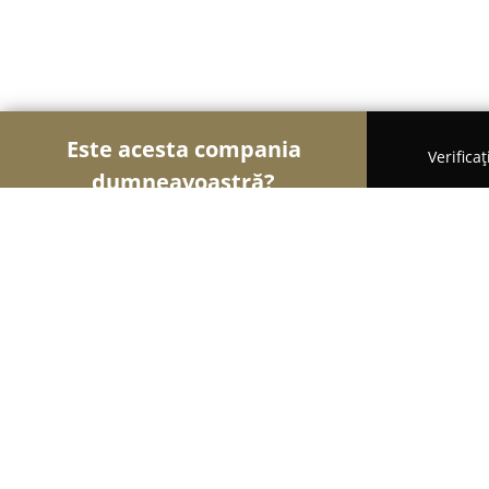
Este acesta compania
Verifica
dumneavoastră?
Şoimii Divertismentului
Evenimente, Dansuri, Lo
COBO Dance Center