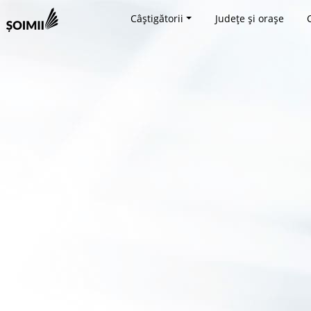
Câștigătorii
Județe și orașe