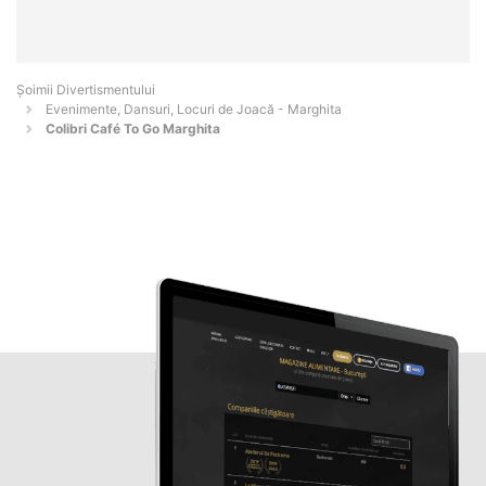
Şoimii Divertismentului
Evenimente, Dansuri, Locuri de Joacă - Marghita
Colibri Café To Go Marghita