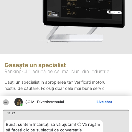
Gasește un specialist
Ranking-ul îi adună pe cei mai buni din industrie
Cauți un specialist in apropierea ta? Verificați motorul
nostru de căutare. Folosiți doar cele mai bune servicii!
ŞOIMII Divertismentului
Live chat
Căutare
12:22
Bună, suntem încântați să vă ajutăm! 🙂 Vă rugăm
să faceți clic pe subiectul de conversație