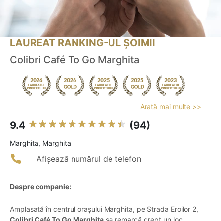
LAUREAT RANKING-UL ȘOIMII
Colibri Café To Go Marghita
Arată mai multe >>
9.4
(94)
Marghita, Marghita
Afișează numărul de telefon
Despre companie:
Amplasată în centrul orașului Marghita, pe Strada Eroilor 2,
Colibri Café To Go Marghita
se remarcă drept un loc