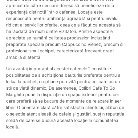
apreciat de către cei care doresc să beneficieze de o
experiență distinctă într-o cafenea. Locația este
recunoscută pentru ambianța agreabilă și pentru nivelul
ridicat al serviciilor oferite, ceea ce a făcut ca aceasta să
fie lăudată de mulți dintre vizitatori. Printre aspectele
apreciate se numără calitatea produselor, incluzând
preparate speciale precum Cappuccino Vienez, precum și
profesionalismul echipei, caracterizată frecvent drept
amabilă și atentă.
Un avantaj important al acestei cafenele îl constituie
posibilitatea de a achiziționa băuturile preferate pentru a
le lua la pachet, o opțiune potrivită pentru cei care au un
stil de viață dinamic. De asemenea, Colibri Café To Go
Marghita pune la dispoziție un spațiu exterior pentru cei
care preferă să se bucure de momente de relaxare în aer
liber. O orientare clară către satisfacția clientului, alături de
o selecție atent aleasă de cafele și gustări, susțin reputația
solidă de care se bucură această locație în comunitatea
locală.