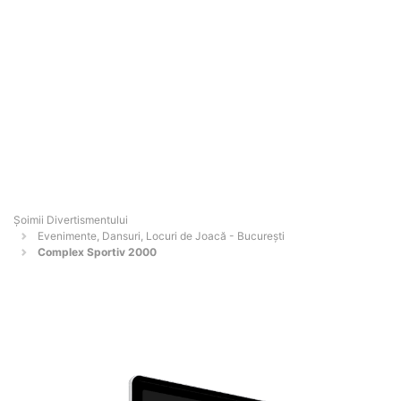
Şoimii Divertismentului
Evenimente, Dansuri, Locuri de Joacă - Bucureşti
Complex Sportiv 2000