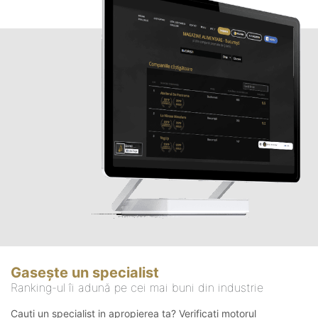
Gasește un specialist
Ranking-ul îi adună pe cei mai buni din industrie
Cauți un specialist in apropierea ta? Verificați motorul