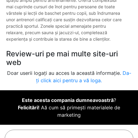
spațiu amplu pentru antrenamente. Oferta complexului
mai cuprinde cursuri de înot pentru persoane de toate
vârstele și lecții de baschet pentru copii, sub îndrumarea
unor antrenori calificați care susțin dezvoltarea celor care
practică sportul. Zonele special amenajate pentru
relaxare, precum sauna și jacuzzi-ul, completează
experiența și contribuie la starea de bine a clienților.
Review-uri pe mai multe site-uri
web
Doar userii logați au acces la această informație.
Da-
ți click aici pentru a vă loga.
Este acesta compania dumneavoastră
?
Felicitări!
Aă cum să primești materialele de
marketing