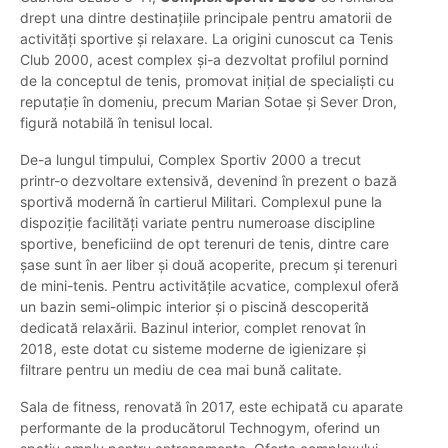
drept una dintre destinațiile principale pentru amatorii de
activități sportive și relaxare. La origini cunoscut ca Tenis
Club 2000, acest complex și-a dezvoltat profilul pornind
de la conceptul de tenis, promovat inițial de specialiști cu
reputație în domeniu, precum Marian Sotae și Sever Dron,
figură notabilă în tenisul local.
De-a lungul timpului, Complex Sportiv 2000 a trecut
printr-o dezvoltare extensivă, devenind în prezent o bază
sportivă modernă în cartierul Militari. Complexul pune la
dispoziție facilități variate pentru numeroase discipline
sportive, beneficiind de opt terenuri de tenis, dintre care
șase sunt în aer liber și două acoperite, precum și terenuri
de mini-tenis. Pentru activitățile acvatice, complexul oferă
un bazin semi-olimpic interior și o piscină descoperită
dedicată relaxării. Bazinul interior, complet renovat în
2018, este dotat cu sisteme moderne de igienizare și
filtrare pentru un mediu de cea mai bună calitate.
Sala de fitness, renovată în 2017, este echipată cu aparate
performante de la producătorul Technogym, oferind un