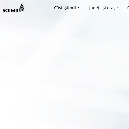
Câștigătorii
Județe și orașe