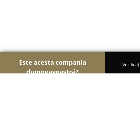
Este acesta compania
Verifica
dumneavoastră?
Şoimii Divertismentului
Evenimente, Dansuri, Lo
Dacic Horses / Drumetii ecvestre in