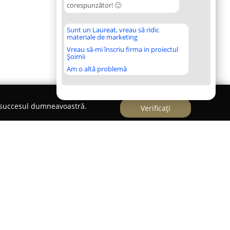
corespunzător! 🙂
Sunt un Laureat, vreau să ridic
materiale de marketing
Vreau să-mi înscriu firma in proiectul
Șoimii
Am o altă problemă
e succesul dumneavoastră.
Verificați
 muntii Dacilor
iaștilor de natură și iubitorilor de cai,
e explorează peisajele spectaculoase ale