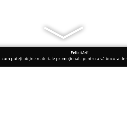
Felicitări!
ți cum puteți obține materiale promoționale pentru a vă bucura d
curi de Joacă - Hunedoara
Dacic Horses / Drumetii ecvestre in
 muntii Dacilor
Despre companie:
Dacic Horses
se adresează entuz
propunând drumeții ecvestre c