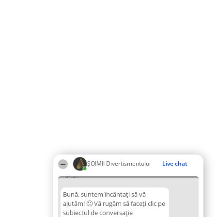
ŞOIMII Divertismentului
Live chat
01:51
Bună, suntem încântați să vă
ajutăm! 🙂 Vă rugăm să faceți clic pe
subiectul de conversație