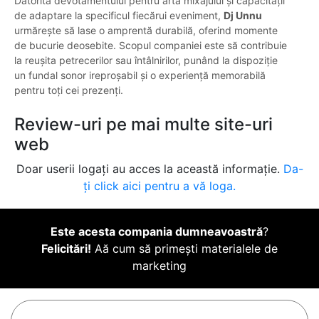
Datorită devotamentului pentru arta mixajului și capacității
de adaptare la specificul fiecărui eveniment,
Dj Unnu
urmărește să lase o amprentă durabilă, oferind momente
de bucurie deosebite. Scopul companiei este să contribuie
la reușita petrecerilor sau întâlnirilor, punând la dispoziție
un fundal sonor ireproșabil și o experiență memorabilă
pentru toți cei prezenți.
Review-uri pe mai multe site-uri
web
Doar userii logați au acces la această informație.
Da-
ți click aici pentru a vă loga.
Este acesta compania dumneavoastră
?
Felicitări!
Aă cum să primești materialele de
marketing