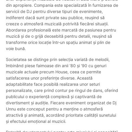
din apropiere. Compania este specializată în furnizarea de
servicii de DJ pentru diverse tipuri de evenimente,
indiferent dacă sunt private sau publice, reușind să
creeze o atmosferă muzicală potrivită fiecărei situații.
Abordarea profesională este marcată de pasiunea pentru
muzică și de o grijă deosebită pentru detalii, reușind să
transforme orice locație într-un spațiu animat și plin de
voie bună.
Societatea se distinge prin selecția variată de melodii,
îmbinând piese faimoase din anii '80 și '90 cu genuri
muzicale actuale precum House, ceea ce permite
satisfacerea unor preferințe diverse. Această
adaptabilitate face posibilă realizarea unor seturi
personalizate, care prind contur pe ringul de dans, oferind
publicului o experiență complexă și captivantă de
divertisment și audiție. Fiecare eveniment organizat de Dj
Unnu este conceput pentru a menține o atmosferă
atractivă și animată, acordând prioritate calității sunetului
și efectului emoțional al muzicii.