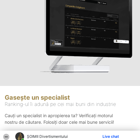
Gasește un specialist
Ranking-ul îi adună pe cei mai buni din industrie
Cauți un specialist in apropierea ta? Verificați motorul
nostru de căutare. Folosiți doar cele mai bune servicii!
ŞOIMII Divertismentului
Live chat