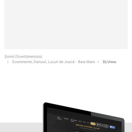
Şoimii Divertismentului
Evenimente, Dansuri, Locuri de Joacă - Baia Mare
Dj Unnu