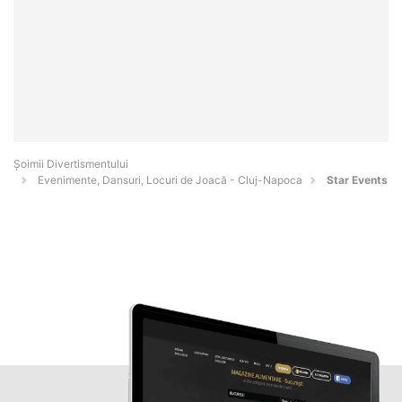
Şoimii Divertismentului
Evenimente, Dansuri, Locuri de Joacă - Cluj-Napoca
Star Events