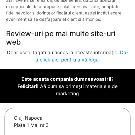
Star Events se remarcă, de asemenea, datorită abilității
excepționale de a propune soluții personalizate, adaptate
fidel nevoilor și dorințelor fiecărui client, astfel încât fiecare
eveniment să se desfășoare eficient și armonios.
Review-uri pe mai multe site-uri
web
Doar userii logați au acces la această informație.
Da-
ți click aici pentru a vă loga.
Este acesta compania dumneavoastră
?
Felicitări!
Aă cum să primești materialele de
marketing
Cluj-Napoca
Piata 1 Mai nr.3