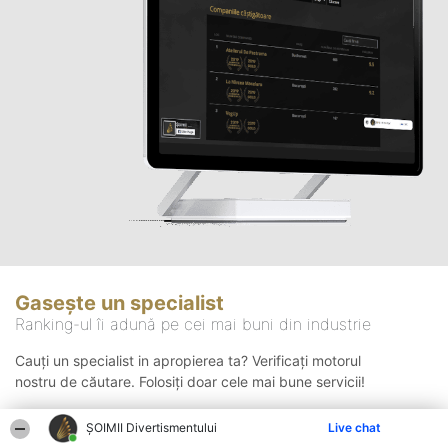
Gasește un specialist
Ranking-ul îi adună pe cei mai buni din industrie
Cauți un specialist in apropierea ta? Verificați motorul
nostru de căutare. Folosiți doar cele mai bune servicii!
ŞOIMII Divertismentului
Live chat
Căutare