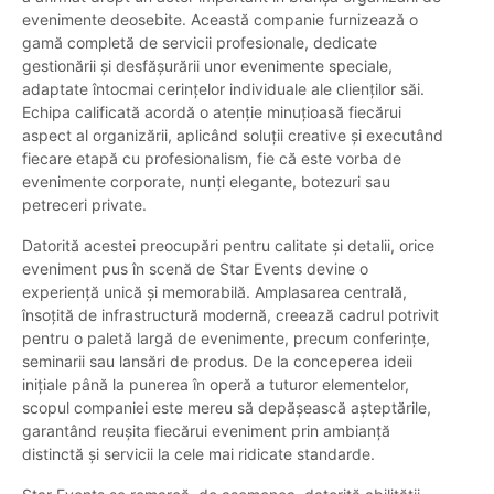
evenimente deosebite. Această companie furnizează o
gamă completă de servicii profesionale, dedicate
gestionării și desfășurării unor evenimente speciale,
adaptate întocmai cerințelor individuale ale clienților săi.
Echipa calificată acordă o atenție minuțioasă fiecărui
aspect al organizării, aplicând soluții creative și executând
fiecare etapă cu profesionalism, fie că este vorba de
evenimente corporate, nunți elegante, botezuri sau
petreceri private.
Datorită acestei preocupări pentru calitate și detalii, orice
eveniment pus în scenă de Star Events devine o
experiență unică și memorabilă. Amplasarea centrală,
însoțită de infrastructură modernă, creează cadrul potrivit
pentru o paletă largă de evenimente, precum conferințe,
seminarii sau lansări de produs. De la conceperea ideii
inițiale până la punerea în operă a tuturor elementelor,
scopul companiei este mereu să depășească așteptările,
garantând reușita fiecărui eveniment prin ambianță
distinctă și servicii la cele mai ridicate standarde.