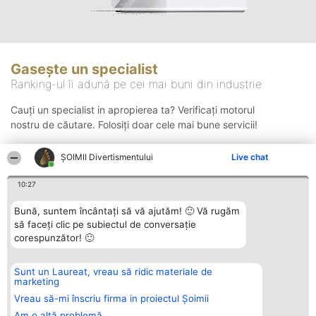
Gasește un specialist
Ranking-ul îi adună pe cei mai buni din industrie
Cauți un specialist in apropierea ta? Verificați motorul
nostru de căutare. Folosiți doar cele mai bune servicii!
ŞOIMII Divertismentului
Live chat
Căutare
10:27
Bună, suntem încântați să vă ajutăm! 🙂 Vă rugăm
să faceți clic pe subiectul de conversație
corespunzător! 🙂
Sunt un Laureat, vreau să ridic materiale de
Organizator Ranking
Plebiscyt
Contact
marketing
BRIGHT SOLUTIONS BR SRL
Câștigătorii
Contact
Aleea Timisul De Sus 2 Bl. A30
Lista Tuturor
Vreau să-mi înscriu firma in proiectul Șoimii
Sc. A Et. 4 Ap. 13 Cod 061952
Laureaților
Am o altă problemă
București
Reguli