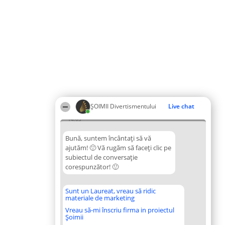
ŞOIMII Divertismentului
Live chat
14:03
Bună, suntem încântați să vă
ajutăm! 🙂 Vă rugăm să faceți clic pe
subiectul de conversație
corespunzător! 🙂
Sunt un Laureat, vreau să ridic
materiale de marketing
Vreau să-mi înscriu firma in proiectul
Șoimii