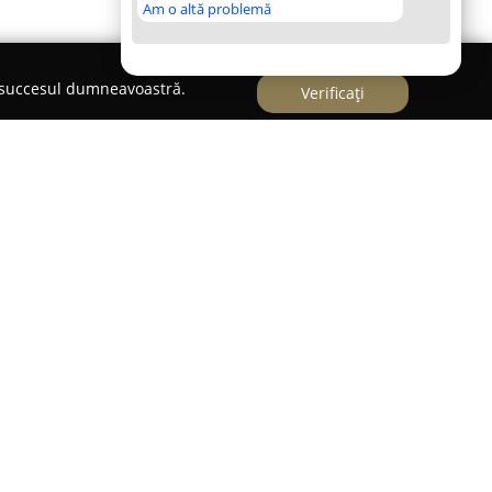
Am o altă problemă
e succesul dumneavoastră.
Verificați
ului Palma din Ciumârna, în centrul Bucovinei,
ă activitatea organizării de activități ecvestre care
 copiii. Acest centru, amplasat într-un decor
escoperirea frumuseților Obcinilor Bucovinei prin
telor niveluri de experiență.
cipa la plimbări ecvestre de diferite durate,
e 50 de minute până la expediții mai îndelungate