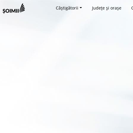
Câștigătorii
Județe și orașe