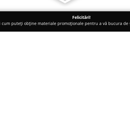
Felicitări!
ți cum puteți obține materiale promoționale pentru a vă bucura d
curi de Joacă - Suceava
Echitație Pasul Palma
Despre companie:
Aflată în zona pitorească a Pas
Echitație Pasul Palma
își dedic
să satisfacă atât adulții, cât și
natural deosebit, facilitează d
Arată mai multe >>
trasee tematice adaptate diferi
Oaspeții au opțiunea de a parti
pornind de la sesiuni scurte d