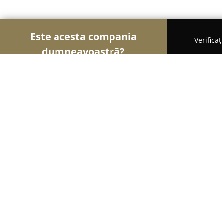
Este acesta compania
Verifica
dumneavoastră?
Şoimii Divertismentului
Evenimente, Dansuri, Lo
Echitație Pasul Palma
9.8
(71)
Suceviţa, DN17A