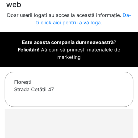
web
Doar userii logați au acces la această informație.
Da-
ți click aici pentru a vă loga.
Este acesta compania dumneavoastră
?
Felicitări!
Aă cum să primești materialele de
marketing
Floreşti
Strada Cetății 47