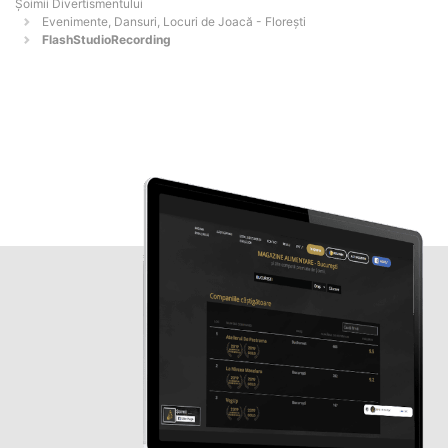
Şoimii Divertismentului
Evenimente, Dansuri, Locuri de Joacă - Floreşti
FlashStudioRecording