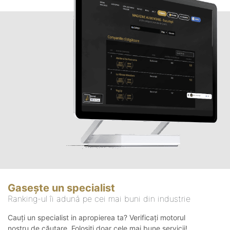
Gasește un specialist
Ranking-ul îi adună pe cei mai buni din industrie
Cauți un specialist in apropierea ta? Verificați motorul
nostru de căutare. Folosiți doar cele mai bune servicii!