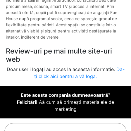
închiriere a sălii în regim AfterSchool, cu facilități dedicate
precum mese, scaune, smart TV și acces la internet. Prin
această ofertă, copiii pot fi supravegheați de angajații Fun
House după programul școlar, ceea ce sporește gradul de
flexibilitate pentru părinți. Acest spațiu se constituie într-o
alternativă viabilă și sigură pentru activități desfășurate la
interior, indiferent de vreme.
Review-uri pe mai multe site-uri
web
Doar userii logați au acces la această informație.
Da-
ți click aici pentru a vă loga.
Este acesta compania dumneavoastră
?
Felicitări!
Aă cum să primești materialele de
marketing