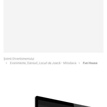
Şoimii Divertismentului
Evenimente, Dansuri, Locuri de Joacă - Miroslava
Fun House