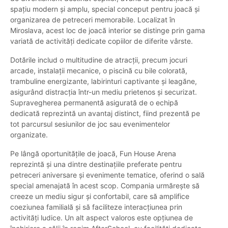
spațiu modern și amplu, special conceput pentru joacă și
organizarea de petreceri memorabile. Localizat în
Miroslava, acest loc de joacă interior se distinge prin gama
variată de activități dedicate copiilor de diferite vârste.
Dotările includ o multitudine de atracții, precum jocuri
arcade, instalații mecanice, o piscină cu bile colorată,
trambuline energizante, labirinturi captivante și leagăne,
asigurând distracția într-un mediu prietenos și securizat.
Supravegherea permanentă asigurată de o echipă
dedicată reprezintă un avantaj distinct, fiind prezentă pe
tot parcursul sesiunilor de joc sau evenimentelor
organizate.
Pe lângă oportunitățile de joacă, Fun House Arena
reprezintă și una dintre destinațiile preferate pentru
petreceri aniversare și evenimente tematice, oferind o sală
special amenajată în acest scop. Compania urmărește să
creeze un mediu sigur și confortabil, care să amplifice
coeziunea familială și să faciliteze interacțiunea prin
activități ludice. Un alt aspect valoros este opțiunea de