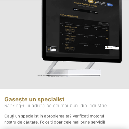
Gasește un specialist
Ranking-ul îi adună pe cei mai buni din industrie
Cauți un specialist in apropierea ta? Verificați motorul
nostru de căutare. Folosiți doar cele mai bune servicii!