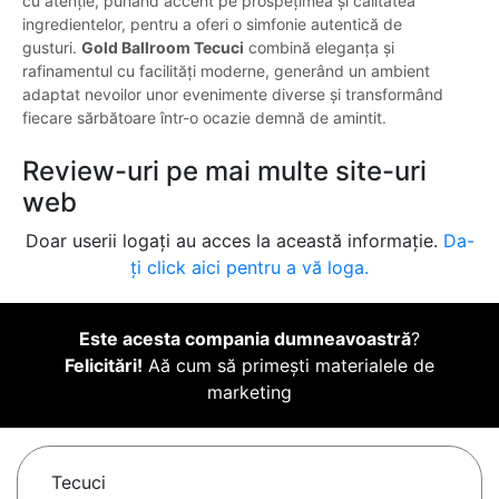
cu atenție, punând accent pe prospețimea și calitatea
ingredientelor, pentru a oferi o simfonie autentică de
gusturi.
Gold Ballroom Tecuci
combină eleganța și
rafinamentul cu facilități moderne, generând un ambient
adaptat nevoilor unor evenimente diverse și transformând
fiecare sărbătoare într-o ocazie demnă de amintit.
Review-uri pe mai multe site-uri
web
Doar userii logați au acces la această informație.
Da-
ți click aici pentru a vă loga.
Este acesta compania dumneavoastră
?
Felicitări!
Aă cum să primești materialele de
marketing
Tecuci