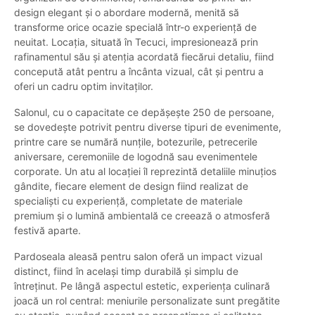
design elegant și o abordare modernă, menită să
transforme orice ocazie specială într-o experiență de
neuitat. Locația, situată în Tecuci, impresionează prin
rafinamentul său și atenția acordată fiecărui detaliu, fiind
concepută atât pentru a încânta vizual, cât și pentru a
oferi un cadru optim invitaților.
Salonul, cu o capacitate ce depășește 250 de persoane,
se dovedește potrivit pentru diverse tipuri de evenimente,
printre care se numără nunțile, botezurile, petrecerile
aniversare, ceremoniile de logodnă sau evenimentele
corporate. Un atu al locației îl reprezintă detaliile minuțios
gândite, fiecare element de design fiind realizat de
specialiști cu experiență, completate de materiale
premium și o lumină ambientală ce creează o atmosferă
festivă aparte.
Pardoseala aleasă pentru salon oferă un impact vizual
distinct, fiind în același timp durabilă și simplu de
întreținut. Pe lângă aspectul estetic, experiența culinară
joacă un rol central: meniurile personalizate sunt pregătite