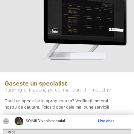
Gasește un specialist
Ranking-ul îi adună pe cei mai buni din industrie
Cauți un specialist in apropierea ta? Verificați motorul
nostru de căutare. Folosiți doar cele mai bune servicii!
ŞOIMII Divertismentului
Live chat
Căutare
10:01