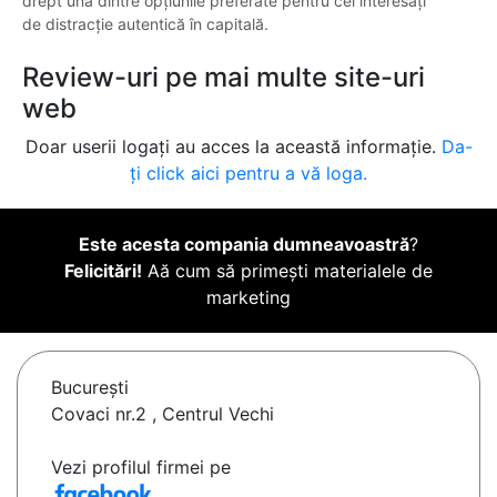
drept una dintre opțiunile preferate pentru cei interesați
de distracție autentică în capitală.
Review-uri pe mai multe site-uri
web
Doar userii logați au acces la această informație.
Da-
ți click aici pentru a vă loga.
Este acesta compania dumneavoastră
?
Felicitări!
Aă cum să primești materialele de
marketing
Bucureşti
Covaci nr.2 , Centrul Vechi
Vezi profilul firmei pe