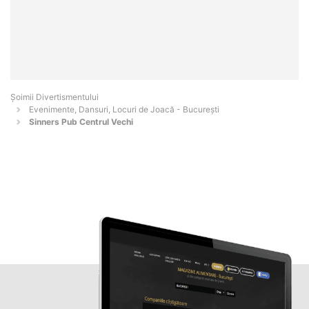
Şoimii Divertismentului
Evenimente, Dansuri, Locuri de Joacă - Bucureşti
Sinners Pub Centrul Vechi