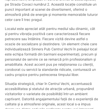
pe Strada Covaci numărul 2. Această locație constituie un
punct important al scenei de divertisment, oferind o
atmosferă plină de energie și momente memorabile tuturor
celor care îi trec pragul.
Localul este apreciat atât pentru mediul său dinamic, cât
și pentru vibrația pozitivă care caracterizează fiecare
petrecere sau întâlnire. Fiecare vizită devine astfel o
ocazie de socializare și destindere. Un element cheie care
individualizează Sinners Pub Centrul Vechi în peisajul local
este echipa formată din barmani experimentați, precum și
personalul de servire ce se remarcă prin profesionalism și
amabilitate. Acest accent pus pe relaționarea cu clienții,
coroborat cu servicii la standarde ridicate, conturează un
cadru propice pentru petrecerea timpului liber.
Situația strategică, chiar în Centrul Vechi, accentuează
accesibilitatea și statutul de atracție urbană, propunând
vizitatorilor o varietate de posibilități într-un ambient
captivant. Datorită angajamentului față de o experiență de
calitate și a atmosferei originale, acest local s-a impus