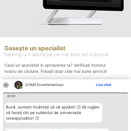
Gasește un specialist
Ranking-ul îi adună pe cei mai buni din industrie
Cauți un specialist in apropierea ta? Verificați motorul
nostru de căutare. Folosiți doar cele mai bune servicii!
ŞOIMII Divertismentului
Live chat
Căutare
03:50
Bună, suntem încântați să vă ajutăm! 🙂 Vă rugăm
să faceți clic pe subiectul de conversație
corespunzător! 🙂