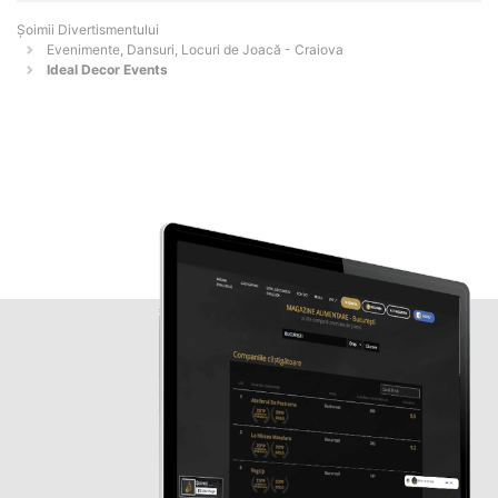
Şoimii Divertismentului
Evenimente, Dansuri, Locuri de Joacă - Craiova
Ideal Decor Events