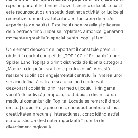
reper important în domeniul divertismentului local. Localul
este recunoscut ca un spațiu destinat activităților ludice și
recreative, oferind vizitatorilor oportunitatea de a trăi
experiențe de neuitat. Este locul unde veselia și plăcerea
de a petrece timpul liber se împletesc armonios, generând
momente agreabile în special pentru copii și familii.
Un element deosebit de important îl constituie premiul
obținut în cadrul competiției „TOP 100 of Romania”, unde
Spider Land Toplița a primit distincția de lider la categoria
„Magazin de jucării și articole pentru copii”. Această
realizare subliniază angajamentul centrului în livrarea unor
servicii de înaltă calitate și a unui mediu adecvat
dezvoltării copilăriei prin intermediul jocului. Prin gama
variată de activități propuse, contribuie la dinamizarea
mediului comunitar din Toplița. Locația se remarcă drept
un spațiu deschis și prietenos, conceput pentru a stimula
creativitatea precum și interacțiunea, consolidând astfel
statutul său de destinație importantă în oferta de
divertisment regională.