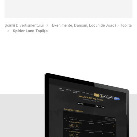
Şoimii Divertismentului
Evenimente, Dansuri, Locuri de Joacă - Topliţa
Spider Land Toplița