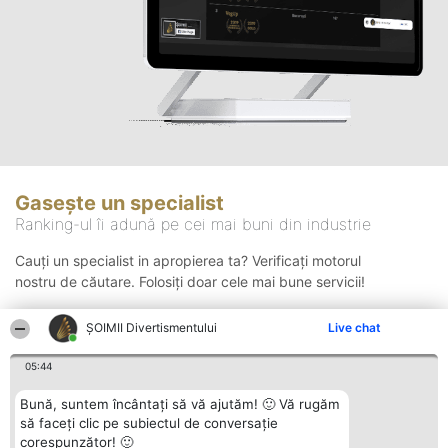
Gasește un specialist
Ranking-ul îi adună pe cei mai buni din industrie
Cauți un specialist in apropierea ta? Verificați motorul
nostru de căutare. Folosiți doar cele mai bune servicii!
ŞOIMII Divertismentului
Live chat
Căutare
05:44
Bună, suntem încântați să vă ajutăm! 🙂 Vă rugăm
să faceți clic pe subiectul de conversație
corespunzător! 🙂