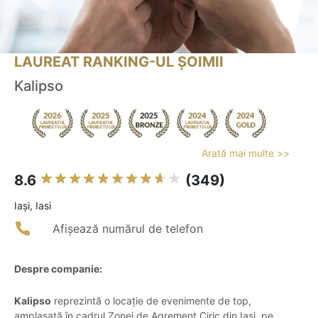
LAUREAT RANKING-UL ȘOIMII
Kalipso
Arată mai multe >>
8.6
(349)
Iaşi, Iasi
Afișează numărul de telefon
Despre companie:
Kalipso
reprezintă o locație de evenimente de top,
amplasată în cadrul Zonei de Agrement Ciric din Iași, pe