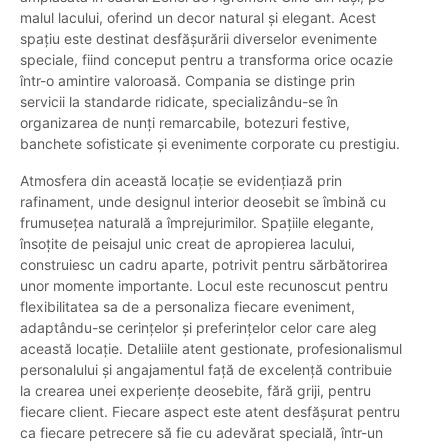
malul lacului, oferind un decor natural și elegant. Acest
spațiu este destinat desfășurării diverselor evenimente
speciale, fiind conceput pentru a transforma orice ocazie
într-o amintire valoroasă. Compania se distinge prin
servicii la standarde ridicate, specializându-se în
organizarea de nunți remarcabile, botezuri festive,
banchete sofisticate și evenimente corporate cu prestigiu.
Atmosfera din această locație se evidențiază prin
rafinament, unde designul interior deosebit se îmbină cu
frumusețea naturală a împrejurimilor. Spațiile elegante,
însoțite de peisajul unic creat de apropierea lacului,
construiesc un cadru aparte, potrivit pentru sărbătorirea
unor momente importante. Locul este recunoscut pentru
flexibilitatea sa de a personaliza fiecare eveniment,
adaptându-se cerințelor și preferințelor celor care aleg
această locație. Detaliile atent gestionate, profesionalismul
personalului și angajamentul față de excelență contribuie
la crearea unei experiențe deosebite, fără griji, pentru
fiecare client. Fiecare aspect este atent desfășurat pentru
ca fiecare petrecere să fie cu adevărat specială, într-un