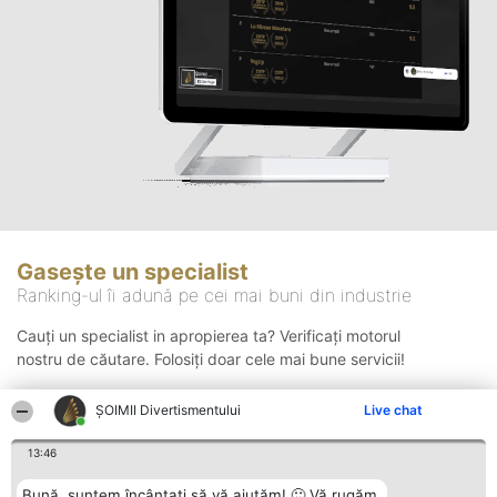
Gasește un specialist
Ranking-ul îi adună pe cei mai buni din industrie
Cauți un specialist in apropierea ta? Verificați motorul
nostru de căutare. Folosiți doar cele mai bune servicii!
ŞOIMII Divertismentului
Live chat
Căutare
13:46
Bună, suntem încântați să vă ajutăm! 🙂 Vă rugăm