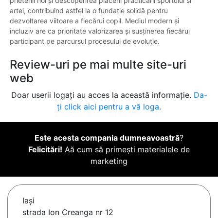
prietenii noi și descoperirea plăcerii practicării sportului și
artei, contribuind astfel la o fundație solidă pentru
dezvoltarea viitoare a fiecărui copil. Mediul modern și
incluziv are ca prioritate valorizarea și susținerea fiecărui
participant pe parcursul procesului de evoluție.
Review-uri pe mai multe site-uri
web
Doar userii logați au acces la această informație.
Da-
ți click aici pentru a vă loga.
Este acesta compania dumneavoastră
?
Felicitări!
Aă cum să primești materialele de
marketing
Iaşi
strada Ion Creanga nr 12