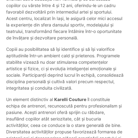
copiilor cu vârste între 4 și 12 ani, oferindu-le un cadru
favorabil dezvoltării prin intermediul artei și sportului.
Acest centru, localizat în Iași, le asigură celor mici accesul
la experiențe din sfera dansului sportiv, modelajului și
teatrului, transformând fiecare întâlnire într-o oportunitate
de învățare și dezvoltare personală.
Copiii au posibilitatea să își identifice și să își valorifice
aptitudinile într-un ambient cald și prietenos. Programele
stabilite vizează nu doar stimularea competențelor
artistice și fizice, ci și evoluția inteligenței emoționale și
sociale. Participanții deprind lucrul în echipă, consolidează
disciplina personală și cultivă valori precum respectul,
integritatea și conduita civilizată.
Un element distinctiv al
Karelli Couture
îl constituie
echipa de antrenori, recunoscută pentru profesionalism și
pasiune. Acești antrenori oferă sprijin cu răbdare,
insuflând copiilor atât seriozitate, cât și bucuria
activităților, ceea ce conduce la o stare generală de bine.
Diversitatea activităților propuse favorizează formarea de