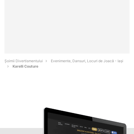
Şoimii Divertismentului
Evenimente, Dansuri, Locuri de Joacă - Iaşi
Karelli Couture