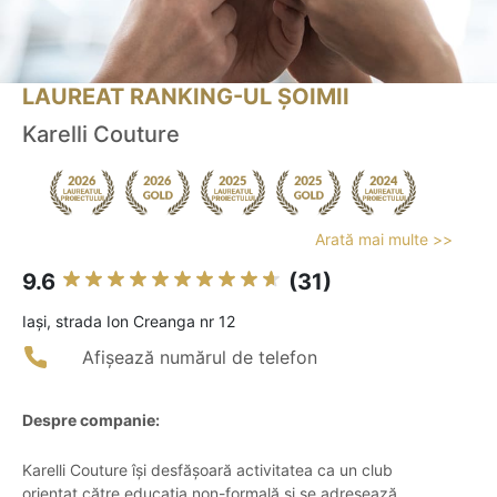
LAUREAT RANKING-UL ȘOIMII
Karelli Couture
Arată mai multe >>
9.6
(31)
Iaşi, strada Ion Creanga nr 12
Afișează numărul de telefon
Despre companie:
Karelli Couture își desfășoară activitatea ca un club
orientat către educația non-formală și se adresează