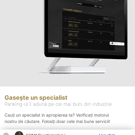
Gasește un specialist
Ranking-ul îi adună pe cei mai buni din industrie
Cauți un specialist in apropierea ta? Verificați motorul
nostru de căutare. Folosiți doar cele mai bune servicii!