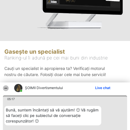
Gasește un specialist
Ranking-ul îi adună pe cei mai buni din industrie
Cauți un specialist in apropierea ta? Verificați motorul
nostru de căutare. Folosiți doar cele mai bune servicii!
ŞOIMII Divertismentului
Live chat
Căutare
05:17
Bună, suntem încântați să vă ajutăm! 🙂 Vă rugăm
să faceți clic pe subiectul de conversație
corespunzător! 🙂