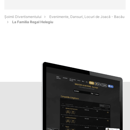
Şoimii Divertismentului
Evenimente, Dansuri, Locuri de Joacă - Bacău
La Familia Regal Helegiu