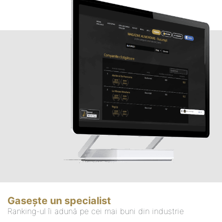
Gasește un specialist
Ranking-ul îi adună pe cei mai buni din industrie