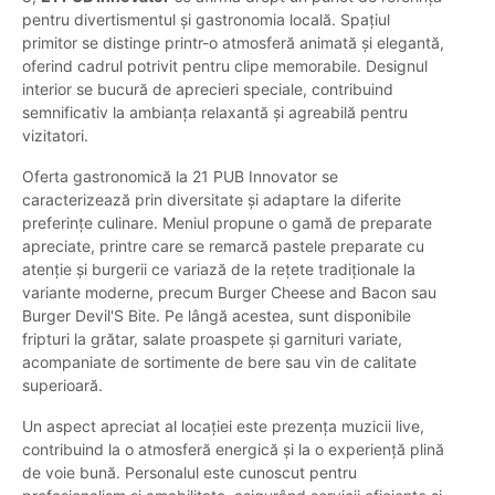
pentru divertismentul și gastronomia locală. Spațiul
primitor se distinge printr-o atmosferă animată și elegantă,
oferind cadrul potrivit pentru clipe memorabile. Designul
interior se bucură de aprecieri speciale, contribuind
semnificativ la ambianța relaxantă și agreabilă pentru
vizitatori.
Oferta gastronomică la 21 PUB Innovator se
caracterizează prin diversitate și adaptare la diferite
preferințe culinare. Meniul propune o gamă de preparate
apreciate, printre care se remarcă pastele preparate cu
atenție și burgerii ce variază de la rețete tradiționale la
variante moderne, precum Burger Cheese and Bacon sau
Burger Devil'S Bite. Pe lângă acestea, sunt disponibile
fripturi la grătar, salate proaspete și garnituri variate,
acompaniate de sortimente de bere sau vin de calitate
superioară.
Un aspect apreciat al locației este prezența muzicii live,
contribuind la o atmosferă energică și la o experiență plină
de voie bună. Personalul este cunoscut pentru