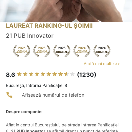
LAUREAT RANKING-UL ȘOIMII
21 PUB Innovator
Arată mai multe >>
8.6
(1230)
Bucureşti, Intrarea Panificației 8
Afișează numărul de telefon
Despre companie:
Aflat în centrul Bucureștiului, pe strada Intrarea Panificației
8,
21 PUB Innovator
se afirmă drept un punct de referință