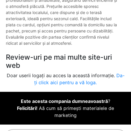
profesionalism și amabilitate, asigurând servicii eficiente și
o atmosferă plăcută. Prețurile accesibile sporesc
atractivitatea localului, care dispune și de o terasă
exterioară, ideală pentru sezonul cald. Facilitățile includ
plata cu cardul, opțiuni pentru comandă la domiciliu sau la
pachet, precum și acces pentru persoane cu dizabilități.
Evaluările pozitive din partea clienților confirmă nivelul
ridicat al serviciilor și al atmosferei.
Review-uri pe mai multe site-uri
web
Doar userii logați au acces la această informație.
Da-
ți click aici pentru a vă loga.
Este acesta compania dumneavoastră
?
Felicitări!
Aă cum să primești materialele de
marketing