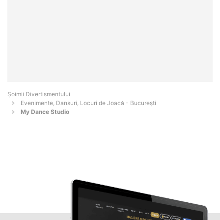
Şoimii Divertismentului
Evenimente, Dansuri, Locuri de Joacă - Bucureşti
My Dance Studio