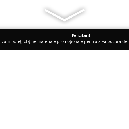
Felicitări!
ți cum puteți obține materiale promoționale pentru a vă bucura d
curi de Joacă - Cluj-Napoca
Hotel Premier****
Despre companie:
Amplasat în centrul Transilvani
remarcă prin poziționarea sa în
centrul urban în aproximativ 1
naturale și culturale notabile, 
Arată mai multe >>
Romulus Vuia.