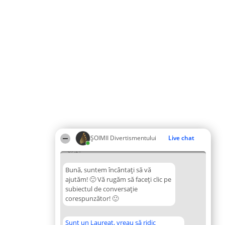
ŞOIMII Divertismentului
Live chat
07:21
Bună, suntem încântați să vă
ajutăm! 🙂 Vă rugăm să faceți clic pe
subiectul de conversație
corespunzător! 🙂
Sunt un Laureat, vreau să ridic