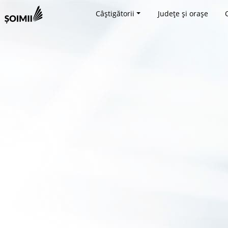
Câștigătorii
Județe și orașe