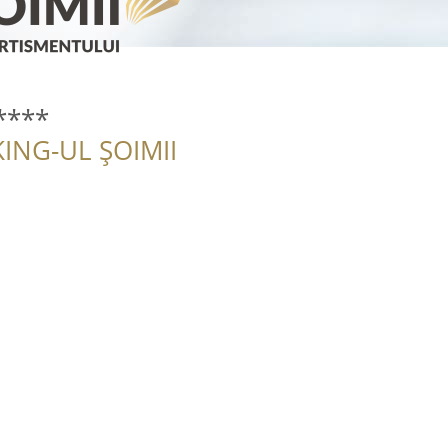
****
ING-UL ȘOIMII