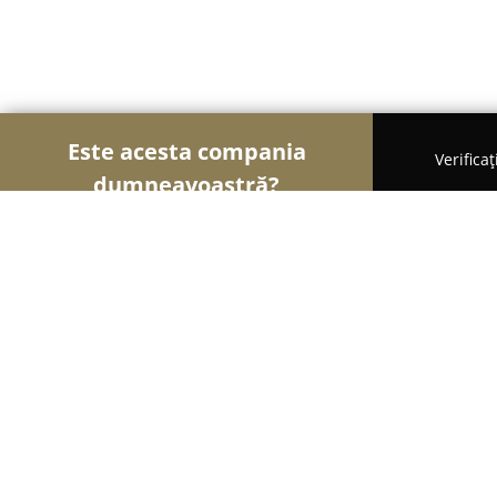
Este acesta compania
Verifica
dumneavoastră?
Şoimii Divertismentului
Evenimente, Dansuri, Lo
Hotel Premier****