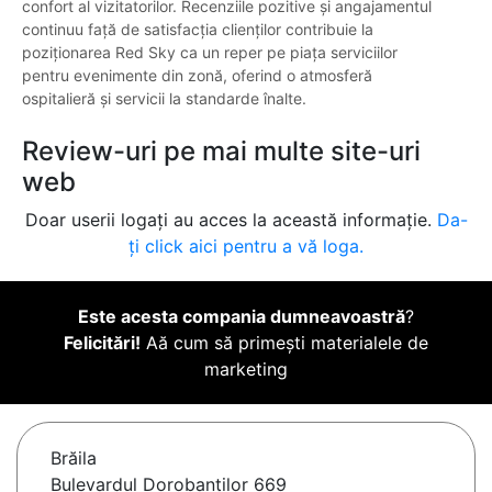
confort al vizitatorilor. Recenziile pozitive și angajamentul
continuu față de satisfacția clienților contribuie la
poziționarea Red Sky ca un reper pe piața serviciilor
pentru evenimente din zonă, oferind o atmosferă
ospitalieră și servicii la standarde înalte.
Review-uri pe mai multe site-uri
web
Doar userii logați au acces la această informație.
Da-
ți click aici pentru a vă loga.
Este acesta compania dumneavoastră
?
Felicitări!
Aă cum să primești materialele de
marketing
Brăila
Bulevardul Dorobanților 669