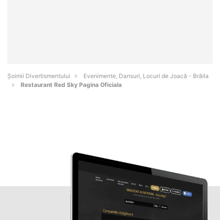
Şoimii Divertismentului
Evenimente, Dansuri, Locuri de Joacă - Brăila
Restaurant Red Sky Pagina Oficiala