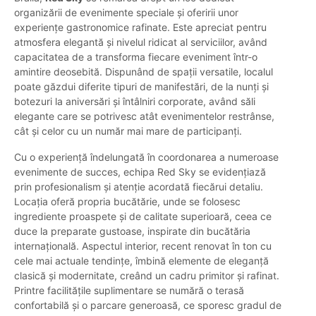
organizării de evenimente speciale și oferirii unor
experiențe gastronomice rafinate. Este apreciat pentru
atmosfera elegantă și nivelul ridicat al serviciilor, având
capacitatea de a transforma fiecare eveniment într-o
amintire deosebită. Dispunând de spații versatile, localul
poate găzdui diferite tipuri de manifestări, de la nunți și
botezuri la aniversări și întâlniri corporate, având săli
elegante care se potrivesc atât evenimentelor restrânse,
cât și celor cu un număr mai mare de participanți.
Cu o experiență îndelungată în coordonarea a numeroase
evenimente de succes, echipa Red Sky se evidențiază
prin profesionalism și atenție acordată fiecărui detaliu.
Locația oferă propria bucătărie, unde se folosesc
ingrediente proaspete și de calitate superioară, ceea ce
duce la preparate gustoase, inspirate din bucătăria
internațională. Aspectul interior, recent renovat în ton cu
cele mai actuale tendințe, îmbină elemente de eleganță
clasică și modernitate, creând un cadru primitor și rafinat.
Printre facilitățile suplimentare se numără o terasă
confortabilă și o parcare generoasă, ce sporesc gradul de