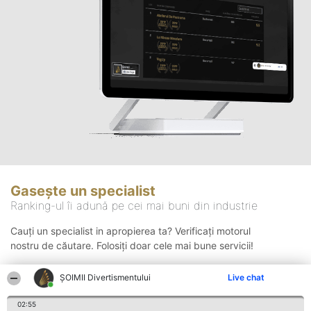
Gasește un specialist
Ranking-ul îi adună pe cei mai buni din industrie
Cauți un specialist in apropierea ta? Verificați motorul
nostru de căutare. Folosiți doar cele mai bune servicii!
ŞOIMII Divertismentului
Live chat
Căutare
02:55