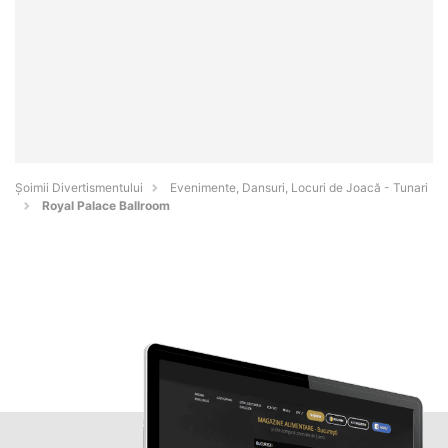
Şoimii Divertismentului
Evenimente, Dansuri, Locuri de Joacă - Tunari
Royal Palace Ballroom