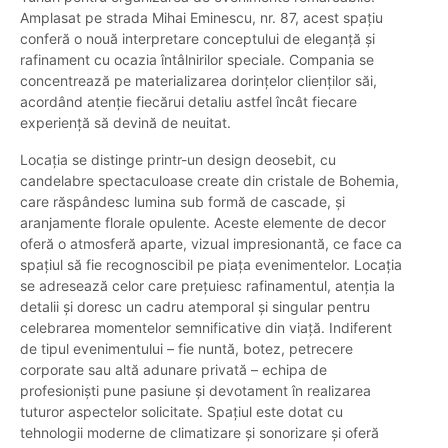
Amplasat pe strada Mihai Eminescu, nr. 87, acest spațiu
conferă o nouă interpretare conceptului de eleganță și
rafinament cu ocazia întâlnirilor speciale. Compania se
concentrează pe materializarea dorințelor clienților săi,
acordând atenție fiecărui detaliu astfel încât fiecare
experiență să devină de neuitat.
Locația se distinge printr-un design deosebit, cu
candelabre spectaculoase create din cristale de Bohemia,
care răspândesc lumina sub formă de cascade, și
aranjamente florale opulente. Aceste elemente de decor
oferă o atmosferă aparte, vizual impresionantă, ce face ca
spațiul să fie recognoscibil pe piața evenimentelor. Locația
se adresează celor care prețuiesc rafinamentul, atenția la
detalii și doresc un cadru atemporal și singular pentru
celebrarea momentelor semnificative din viață. Indiferent
de tipul evenimentului – fie nuntă, botez, petrecere
corporate sau altă adunare privată – echipa de
profesioniști pune pasiune și devotament în realizarea
tuturor aspectelor solicitate. Spațiul este dotat cu
tehnologii moderne de climatizare și sonorizare și oferă