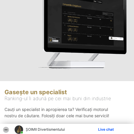
Gasește un specialist
Ranking-ul îi adună pe cei mai buni din industrie
Cauți un specialist in apropierea ta? Verificați motorul
nostru de căutare. Folosiți doar cele mai bune servicii!
ŞOIMII Divertismentului
Live chat