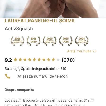
LAUREAT RANKING-UL ȘOIMII
ActivSquash
Arată mai multe >>
9.2
(370)
Bucureşti, Splaiul Independentei nr. 319
Afișează numărul de telefon
Despre companie:
Localizat în București, pe Splaiul Independenței nr. 319, în
cadrul Sema Parc,
ActivSquash
funcționează ca un