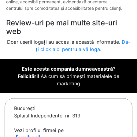
online, accesibil permanent, evidențiază orientarea
centrului spre comoditatea și accesibilitatea pentru clienți.
Review-uri pe mai multe site-uri
web
Doar userii logați au acces la această informație.
Da-
ți click aici pentru a vă loga.
Este acesta compania dumneavoastră
?
Felicitări!
Aă cum să primești materialele de
marketing
Bucureşti
Splaiul Independentei nr. 319
Vezi profilul firmei pe