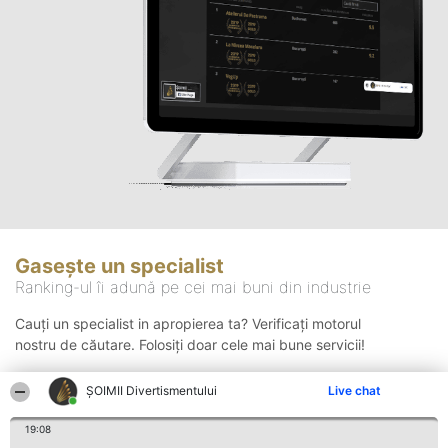
Gasește un specialist
Ranking-ul îi adună pe cei mai buni din industrie
Cauți un specialist in apropierea ta? Verificați motorul
nostru de căutare. Folosiți doar cele mai bune servicii!
ŞOIMII Divertismentului
Live chat
Căutare
19:08