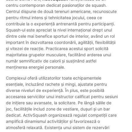
centru contemporan dedicat pasionaților de squash.
Centrul dispune de două terenuri americane, recunoscute
pentru ritmul intens și tehnicitatea jocului, ceea ce
contribuie la o experiență antrenantă pentru participanți.
Squash-ul este apreciat la nivel internațional drept unul
dintre cele mai benefice sporturi de interior, având un rol
important în dezvoltarea coordonării, agilității, flexibilității
și vitezei de reacție. Practicarea acestui sport solicită
majoritatea grupelor musculare, facilitând arderea unui
număr semnificativ de calorii și susținând astfel
menținerea energiei personale.
Complexul oferă utilizatorilor toate echipamentele
esențiale, incluzând rachete și mingi, ajustate pentru
diverse niveluri de experiență. În plus, este posibilă
accesarea serviciilor unui instructor calificat pentru sesiuni
de inițiere sau avansate, la solicitare. Pe lângă sălile de
joc, facilitățile includ zone de vestiare, dușuri și un bar
dedicat. ActivSquash organizează regulat competiții care
amplifică dinamismul activităților și favorizează o
atmosferă relaxată. Existența unui sistem de rezervări