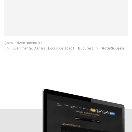
Şoimii Divertismentului
Evenimente, Dansuri, Locuri de Joacă - Bucureşti
ActivSquash