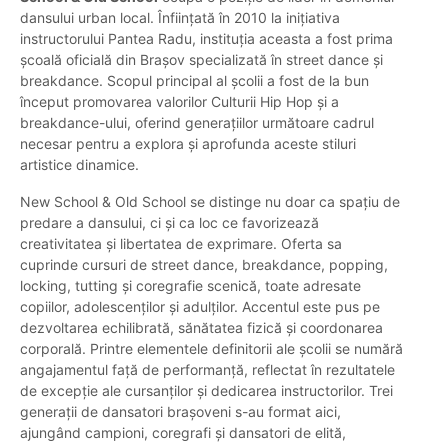
dansului urban local. Înființată în 2010 la inițiativa
instructorului Pantea Radu, instituția aceasta a fost prima
școală oficială din Brașov specializată în street dance și
breakdance. Scopul principal al școlii a fost de la bun
început promovarea valorilor Culturii Hip Hop și a
breakdance-ului, oferind generațiilor următoare cadrul
necesar pentru a explora și aprofunda aceste stiluri
artistice dinamice.
New School & Old School se distinge nu doar ca spațiu de
predare a dansului, ci și ca loc ce favorizează
creativitatea și libertatea de exprimare. Oferta sa
cuprinde cursuri de street dance, breakdance, popping,
locking, tutting și coregrafie scenică, toate adresate
copiilor, adolescenților și adulților. Accentul este pus pe
dezvoltarea echilibrată, sănătatea fizică și coordonarea
corporală. Printre elementele definitorii ale școlii se numără
angajamentul față de performanță, reflectat în rezultatele
de excepție ale cursanților și dedicarea instructorilor. Trei
generații de dansatori brașoveni s-au format aici,
ajungând campioni, coregrafi și dansatori de elită,