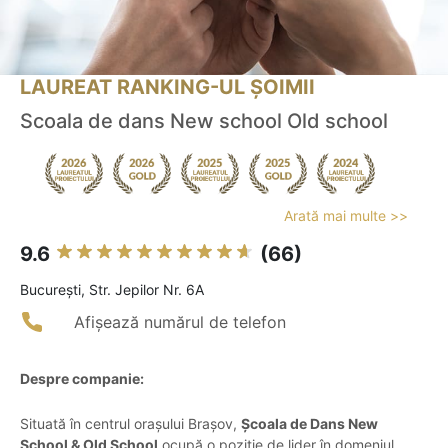
LAUREAT RANKING-UL ȘOIMII
Scoala de dans New school Old school
Arată mai multe >>
9.6
(66)
Bucureşti, Str. Jepilor Nr. 6A
Afișează numărul de telefon
Despre companie:
Situată în centrul orașului Brașov,
Școala de Dans New
School & Old School
ocupă o poziție de lider în domeniul