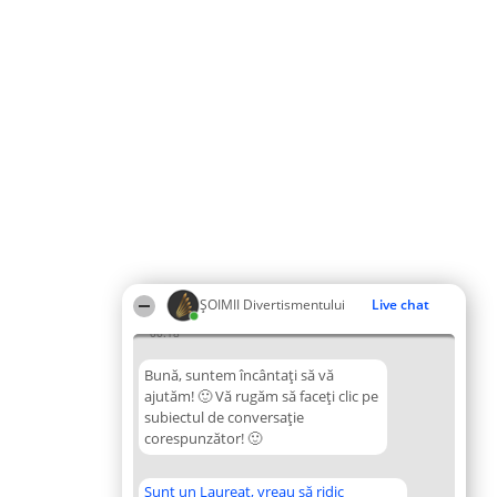
ŞOIMII Divertismentului
Live chat
00:18
Bună, suntem încântați să vă
ajutăm! 🙂 Vă rugăm să faceți clic pe
subiectul de conversație
corespunzător! 🙂
Sunt un Laureat, vreau să ridic