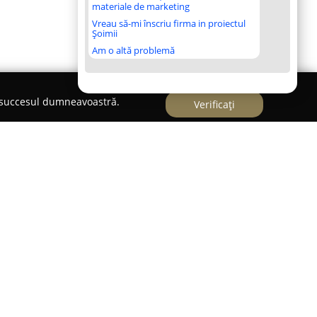
materiale de marketing
Vreau să-mi înscriu firma in proiectul
Șoimii
Am o altă problemă
e succesul dumneavoastră.
Verificați
știului, în sectorul 4, pe strada Arcadiei,
Școala
esează entuziaștilor de folclor românesc,
d descoperirea energiei și farmecului dansului
prin dedicarea cu care transmite arta jocului
tentic de dezvoltare și învățare pentru