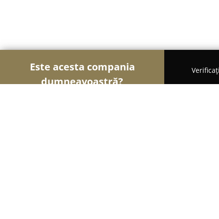
Este acesta compania
Verifica
dumneavoastră?
Şoimii Divertismentului
Evenimente, Dansuri, Lo
Scoala de dans popular "Bucuria"