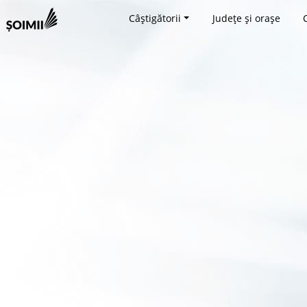
Câștigătorii
Județe și orașe