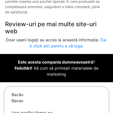
permite crearea unui pachet special, în care produsele se
completează armonios, asigurând o trăire completă, plină
de satisfacție.
Review-uri pe mai multe site-uri
web
Doar userii logați au acces la această informație.
Da-
ți click aici pentru a vă loga.
Este acesta compania dumneavoastră
?
Felicitări!
Aă cum să primești materialele de
marketing
Bacău
Bacau
Vezi profilul firmei pe