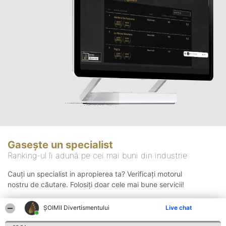
Gasește un specialist
Ranking-ul îi adună pe cei mai buni din industrie
Cauți un specialist in apropierea ta? Verificați motorul
nostru de căutare. Folosiți doar cele mai bune servicii!
ŞOIMII Divertismentului
Live chat
Căutare