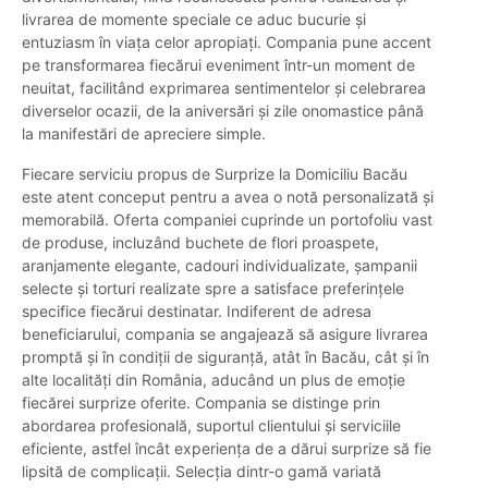
livrarea de momente speciale ce aduc bucurie și
entuziasm în viața celor apropiați. Compania pune accent
pe transformarea fiecărui eveniment într-un moment de
neuitat, facilitând exprimarea sentimentelor și celebrarea
diverselor ocazii, de la aniversări și zile onomastice până
la manifestări de apreciere simple.
Fiecare serviciu propus de Surprize la Domiciliu Bacău
este atent conceput pentru a avea o notă personalizată și
memorabilă. Oferta companiei cuprinde un portofoliu vast
de produse, incluzând buchete de flori proaspete,
aranjamente elegante, cadouri individualizate, șampanii
selecte și torturi realizate spre a satisface preferințele
specifice fiecărui destinatar. Indiferent de adresa
beneficiarului, compania se angajează să asigure livrarea
promptă și în condiții de siguranță, atât în Bacău, cât și în
alte localități din România, aducând un plus de emoție
fiecărei surprize oferite. Compania se distinge prin
abordarea profesională, suportul clientului și serviciile
eficiente, astfel încât experiența de a dărui surprize să fie
lipsită de complicații. Selecția dintr-o gamă variată