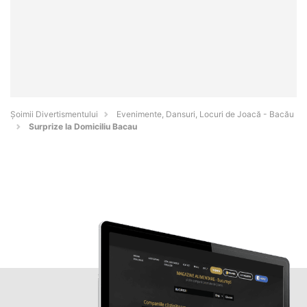
Şoimii Divertismentului
Evenimente, Dansuri, Locuri de Joacă - Bacău
Surprize la Domiciliu Bacau