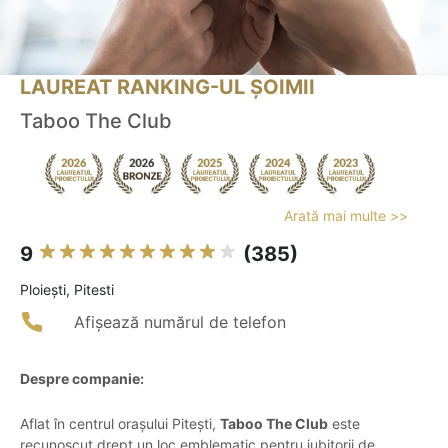
LAUREAT RANKING-UL ȘOIMII
Taboo The Club
Arată mai multe >>
9
(385)
Ploieşti, Pitesti
Afișează numărul de telefon
Despre companie:
Aflat în centrul orașului Pitești,
Taboo The Club
este
recunoscut drept un loc emblematic pentru iubitorii de