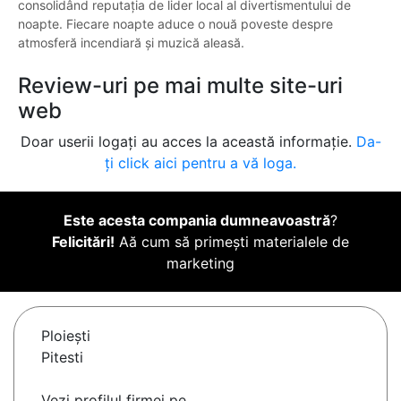
consolidând reputația de lider local al divertismentului de
noapte. Fiecare noapte aduce o nouă poveste despre
atmosferă incendiară și muzică aleasă.
Review-uri pe mai multe site-uri
web
Doar userii logați au acces la această informație.
Da-
ți click aici pentru a vă loga.
Este acesta compania dumneavoastră
?
Felicitări!
Aă cum să primești materialele de
marketing
Ploieşti
Pitesti
Vezi profilul firmei pe