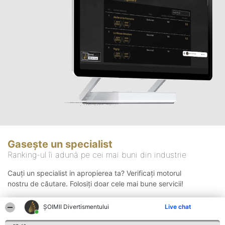
Gasește un specialist
Ranking-ul îi adună pe cei mai buni din industrie
Cauți un specialist in apropierea ta? Verificați motorul
nostru de căutare. Folosiți doar cele mai bune servicii!
ŞOIMII Divertismentului
Live chat
Căutare