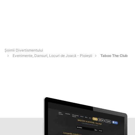
Şoimii Divertismentului
Evenimente, Dansuri, Locuri de Joacă - Ploieşti
Taboo The Club