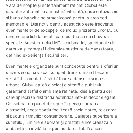
viață de noapte și entertainment rafinat. Clubul este
caracterizat printr-o atmosferă vibrantă, unde entuziasmul
și buna dispoziție se armonizează pentru a crea seri
memorabile. Distinctiv pentru acest club este frecvența
evenimentelor de excepție, ce includ prezența unor DJ cu
renume și artiști talentați, care contribuie cu show-uri
speciale. Acestea includ MC-i carismatici, spectacole de
darbuka și coregrafii dinamice susținute de dansatoare,
definind experiența fiecărei seri.
Evenimentele organizate sunt concepute pentru a oferi un
univers sonor și vizual complet, transformând fiecare
vizită într-o veritabilă sărbătoare a dansului și muzicii
urbane. Clubul aplică o selecție atentă a publicului,
garantând astfel o ambianță rafinată, ideală pentru cei
care apreciază distracția autentică într-un decor elegant.
Considerat un punct de reper în peisajul urban al
distracției, acest spațiu facilitează socializarea, relaxarea
și bucuria ritmurilor contemporane. Calitatea superioară a
sunetului, luminile elaborate și prestațiile live creează o
ambianță ce invită la experimentarea totală a serii,