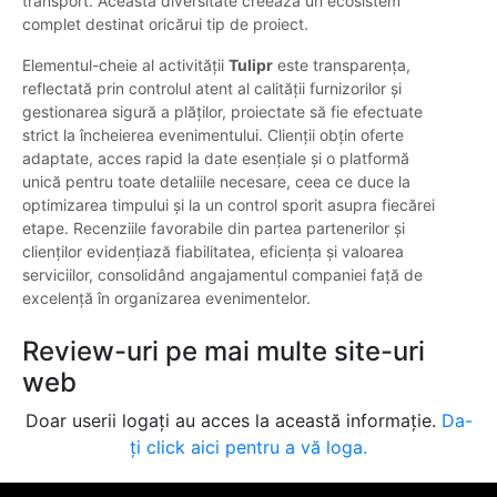
transport. Această diversitate creează un ecosistem
complet destinat oricărui tip de proiect.
Elementul-cheie al activității
Tulipr
este transparența,
reflectată prin controlul atent al calității furnizorilor și
gestionarea sigură a plăților, proiectate să fie efectuate
strict la încheierea evenimentului. Clienții obțin oferte
adaptate, acces rapid la date esențiale și o platformă
unică pentru toate detaliile necesare, ceea ce duce la
optimizarea timpului și la un control sporit asupra fiecărei
etape. Recenziile favorabile din partea partenerilor și
clienților evidențiază fiabilitatea, eficiența și valoarea
serviciilor, consolidând angajamentul companiei față de
excelență în organizarea evenimentelor.
Review-uri pe mai multe site-uri
web
Doar userii logați au acces la această informație.
Da-
ți click aici pentru a vă loga.