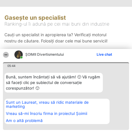
Gasește un specialist
Ranking-ul îi adună pe cei mai buni din industrie
Cauți un specialist in apropierea ta? Verificați motorul
nostru de căutare. Folosiți doar cele mai bune servicii!
ŞOIMII Divertismentului
Live chat
Căutare
05:44
Bună, suntem încântați să vă ajutăm! 🙂 Vă rugăm
să faceți clic pe subiectul de conversație
corespunzător! 🙂
Sunt un Laureat, vreau să ridic materiale de
Organizator Ranking
Plebiscyt
Contact
marketing
BRIGHT SOLUTIONS BR SRL
Câștigătorii
Contact
Aleea Timisul De Sus 2 Bl. A30
Lista Tuturor
Vreau să-mi înscriu firma in proiectul Șoimii
Sc. A Et. 4 Ap. 13 Cod 061952
Laureaților
Am o altă problemă
București
Reguli
CUI 36737675
Statut
tel: +40 770 990 492
Politica de