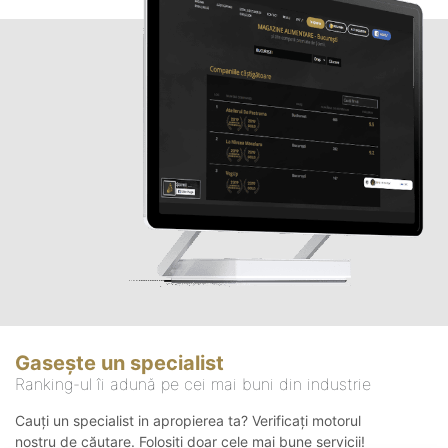
Gasește un specialist
Ranking-ul îi adună pe cei mai buni din industrie
Cauți un specialist in apropierea ta? Verificați motorul
nostru de căutare. Folosiți doar cele mai bune servicii!