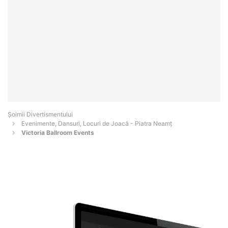
Şoimii Divertismentului
Evenimente, Dansuri, Locuri de Joacă - Piatra Neamţ
Victoria Ballroom Events