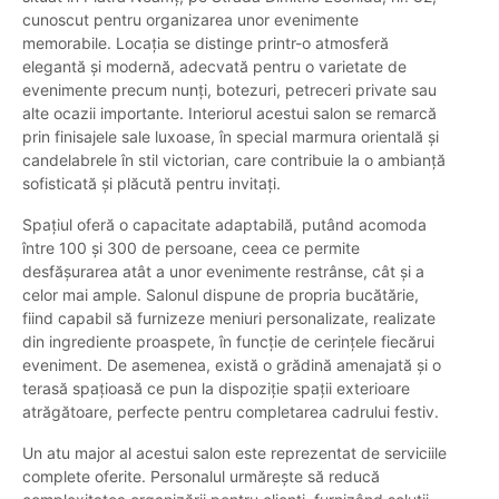
cunoscut pentru organizarea unor evenimente
memorabile. Locația se distinge printr-o atmosferă
elegantă și modernă, adecvată pentru o varietate de
evenimente precum nunți, botezuri, petreceri private sau
alte ocazii importante. Interiorul acestui salon se remarcă
prin finisajele sale luxoase, în special marmura orientală și
candelabrele în stil victorian, care contribuie la o ambianță
sofisticată și plăcută pentru invitați.
Spațiul oferă o capacitate adaptabilă, putând acomoda
între 100 și 300 de persoane, ceea ce permite
desfășurarea atât a unor evenimente restrânse, cât și a
celor mai ample. Salonul dispune de propria bucătărie,
fiind capabil să furnizeze meniuri personalizate, realizate
din ingrediente proaspete, în funcție de cerințele fiecărui
eveniment. De asemenea, există o grădină amenajată și o
terasă spațioasă ce pun la dispoziție spații exterioare
atrăgătoare, perfecte pentru completarea cadrului festiv.
Un atu major al acestui salon este reprezentat de serviciile
complete oferite. Personalul urmărește să reducă