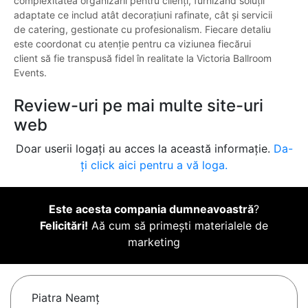
complexitatea organizării pentru clienți, furnizând soluții
adaptate ce includ atât decorațiuni rafinate, cât și servicii
de catering, gestionate cu profesionalism. Fiecare detaliu
este coordonat cu atenție pentru ca viziunea fiecărui
client să fie transpusă fidel în realitate la Victoria Ballroom
Events.
Review-uri pe mai multe site-uri
web
Doar userii logați au acces la această informație.
Da-
ți click aici pentru a vă loga.
Este acesta compania dumneavoastră
?
Felicitări!
Aă cum să primești materialele de
marketing
Piatra Neamţ