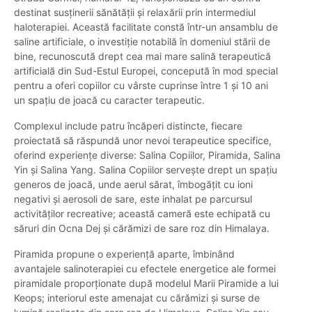
destinat susținerii sănătății și relaxării prin intermediul
haloterapiei. Această facilitate constă într-un ansamblu de
saline artificiale, o investiție notabilă în domeniul stării de
bine, recunoscută drept cea mai mare salină terapeutică
artificială din Sud-Estul Europei, concepută în mod special
pentru a oferi copiilor cu vârste cuprinse între 1 și 10 ani
un spațiu de joacă cu caracter terapeutic.
Complexul include patru încăperi distincte, fiecare
proiectată să răspundă unor nevoi terapeutice specifice,
oferind experiențe diverse: Salina Copiilor, Piramida, Salina
Yin și Salina Yang. Salina Copiilor servește drept un spațiu
generos de joacă, unde aerul sărat, îmbogățit cu ioni
negativi și aerosoli de sare, este inhalat pe parcursul
activităților recreative; această cameră este echipată cu
săruri din Ocna Dej și cărămizi de sare roz din Himalaya.
Piramida propune o experiență aparte, îmbinând
avantajele salinoterapiei cu efectele energetice ale formei
piramidale proporționate după modelul Marii Piramide a lui
Keops; interiorul este amenajat cu cărămizi și surse de