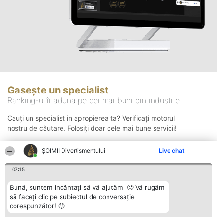
Gasește un specialist
Ranking-ul îi adună pe cei mai buni din industrie
Cauți un specialist in apropierea ta? Verificați motorul
nostru de căutare. Folosiți doar cele mai bune servicii!
ŞOIMII Divertismentului
Live chat
Căutare
07:15
Bună, suntem încântați să vă ajutăm! 🙂 Vă rugăm
să faceți clic pe subiectul de conversație
corespunzător! 🙂