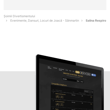
Şoimii Divertismentului
Evenimente, Dansuri, Locuri de Joacă - Sânmartin
Salina Respiro