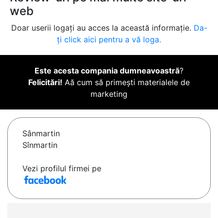
web
Doar userii logați au acces la această informație.
Da-
ți click aici pentru a vă loga.
Este acesta compania dumneavoastră
?
Felicitări!
Aă cum să primești materialele de
marketing
Sânmartin
Sînmartin
Vezi profilul firmei pe