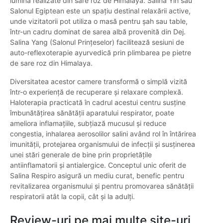
lumină realizate din sare roz de Himalaya. Salina Yin sau
Salonul Egiptean este un spațiu destinal relaxării active,
unde vizitatorii pot utiliza o masă pentru șah sau table,
într-un cadru dominat de sarea albă provenită din Dej.
Salina Yang (Salonul Prințeselor) facilitează sesiuni de
auto-reflexoterapie ayurvedică prin plimbarea pe pietre
de sare roz din Himalaya.
Diversitatea acestor camere transformă o simplă vizită
într-o experiență de recuperare și relaxare complexă.
Haloterapia practicată în cadrul acestui centru susține
îmbunătățirea sănătății aparatului respirator, poate
ameliora inflamațiile, subțiază mucusul și reduce
congestia, inhalarea aerosolilor salini având rol în întărirea
imunității, protejarea organismului de infecții și susținerea
unei stări generale de bine prin proprietățile
antiinflamatorii și antialergice. Conceptul unic oferit de
Salina Respiro asigură un mediu curat, benefic pentru
revitalizarea organismului și pentru promovarea sănătății
respiratorii atât la copii, cât și la adulți.
Review-uri pe mai multe site-uri