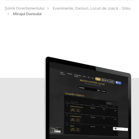
Şoimii Divertismentului
Evenimente, Dansuri, Locuri de Joacă - Sibiu
Mirajul Dansului