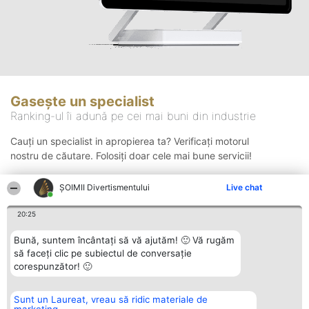
Gasește un specialist
Ranking-ul îi adună pe cei mai buni din industrie
Cauți un specialist in apropierea ta? Verificați motorul
nostru de căutare. Folosiți doar cele mai bune servicii!
ŞOIMII Divertismentului
Live chat
Căutare
20:25
Bună, suntem încântați să vă ajutăm! 🙂 Vă rugăm
să faceți clic pe subiectul de conversație
corespunzător! 🙂
Sunt un Laureat, vreau să ridic materiale de
Organizator Ranking
Plebiscyt
Contact