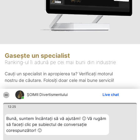
Gasește un specialist
Ranking-ul îi adună pe cei mai buni din industrie
Cauți un specialist in apropierea ta? Verificați motorul
nostru de căutare. Folosiți doar cele mai bune servicii!
ŞOIMII Divertismentului
Live chat
Căutare
12:25
Bună, suntem încântați să vă ajutăm! 🙂 Vă rugăm
să faceți clic pe subiectul de conversație
corespunzător! 🙂