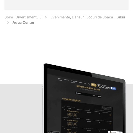
Şoimii Divertismentului
Evenimente, Dansuri, Locuri de Joacă - Sibiu
Aqua Center