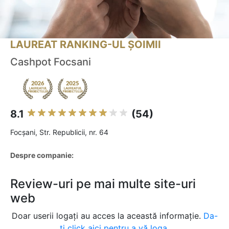
LAUREAT RANKING-UL ȘOIMII
Cashpot Focsani
8.1
(54)
Focşani, Str. Republicii, nr. 64
Despre companie:
Review-uri pe mai multe site-uri
web
Doar userii logați au acces la această informație.
Da-
ți click aici pentru a vă loga.