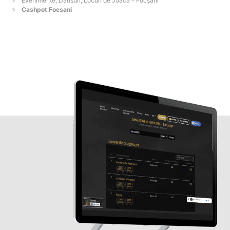
Evenimente, Dansuri, Locuri de Joacă - Focşani
Cashpot Focsani