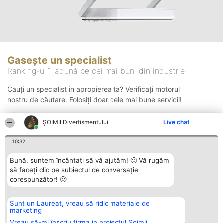
Gasește un specialist
Ranking-ul îi adună pe cei mai buni din industrie
Cauți un specialist in apropierea ta? Verificați motorul
nostru de căutare. Folosiți doar cele mai bune servicii!
ŞOIMII Divertismentului
Live chat
Căutare
10:32
Bună, suntem încântați să vă ajutăm! 🙂 Vă rugăm
să faceți clic pe subiectul de conversație
corespunzător! 🙂
Sunt un Laureat, vreau să ridic materiale de
Organizator Ranking
Plebiscyt
Contact
marketing
BRIGHT SOLUTIONS BR SRL
Câștigătorii
Contact
Aleea Timisul De Sus 2 Bl. A30
Lista Tuturor
Vreau să-mi înscriu firma in proiectul Șoimii