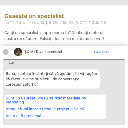
Gasește un specialist
Ranking-ul îi adună pe cei mai buni din industrie
Cauți un specialist in apropierea ta? Verificați motorul
nostru de căutare. Folosiți doar cele mai bune servicii!
ŞOIMII Divertismentului
Live chat
Căutare
10:24
Bună, suntem încântați să vă ajutăm! 🙂 Vă rugăm
să faceți clic pe subiectul de conversație
corespunzător! 🙂
Sunt un Laureat, vreau să ridic materiale de
Organizator Ranking
Plebiscyt
Contact
marketing
BRIGHT SOLUTIONS BR SRL
Câștigătorii
Contact
Aleea Timisul De Sus 2 Bl. A30
Lista Tuturor
Vreau să-mi înscriu firma in proiectul Șoimii
Sc. A Et. 4 Ap. 13 Cod 061952
Laureaților
Am o altă problemă
București
Reguli
CUI 36737675
Statut
tel: +40 770 990 492
Politica de